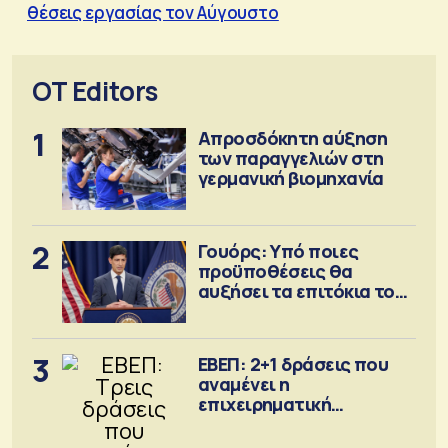
θέσεις εργασίας τον Αύγουστο
OT Editors
1
Απροσδόκητη αύξηση
των παραγγελιών στη
γερμανική βιομηχανία
2
Γουόρς: Υπό ποιες
προϋποθέσεις θα
αυξήσει τα επιτόκια τον
Σεπτέμβριο
3
ΕΒΕΠ: 2+1 δράσεις που
αναμένει η
επιχειρηματική
κοινότητα