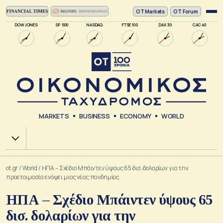
ΟΤ Markets
OT Forum
DOW JONES
SP 500
NASDAQ
FTSE 100
DAX 30
CAC 40
MARKETS
BUSINESS
ECONOMY
WORLD
Χ.Α.
ot.gr
/
World
/
ΗΠΑ – Σχέδιο Μπάιντεν ύψους 65 δισ. δολαρίων για την
προετοιμασία ενόψει μιας νέας πανδημίας
ΗΠΑ – Σχέδιο Μπάιντεν ύψους 65
δισ. δολαρίων για την