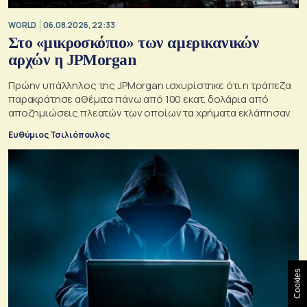
WORLD
06.08.2026, 22:33
Στο «μικροσκόπιο» των αμερικανικών
αρχών η JPMorgan
Πρώην υπάλληλος της JPMorgan ισχυρίστηκε ότι η τράπεζα
παρακράτησε αθέμιτα πάνω από 100 εκατ. δολάρια από
αποζημιώσεις πλεατών των οποίων τα χρήματα εκλάπησαν
Ευθύμιος Τσιλιόπουλος
Cookies