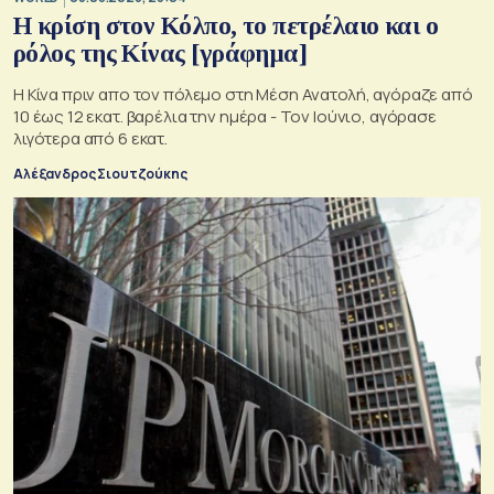
Η κρίση στoν Κόλπο, το πετρέλαιο και ο
ρόλος της Κίνας [γράφημα]
Η Κίνα πριν απο τον πόλεμο στη Μέση Ανατολή, αγόραζε από
10 έως 12 εκατ. βαρέλια την ημέρα - Τον Ιούνιο, αγόρασε
λιγότερα από 6 εκατ.
Αλέξανδρος Σιουτζούκης