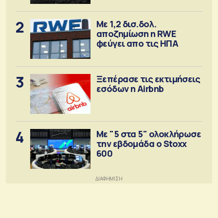
2
Με 1,2 δισ.δολ.
αποζημίωση η RWE
φεύγει απο τις ΗΠΑ
3
Ξεπέρασε τις εκτιμήσεις
εσόδων η Airbnb
4
Με "5 στα 5" ολοκλήρωσε
την εβδομάδα ο Stoxx
600