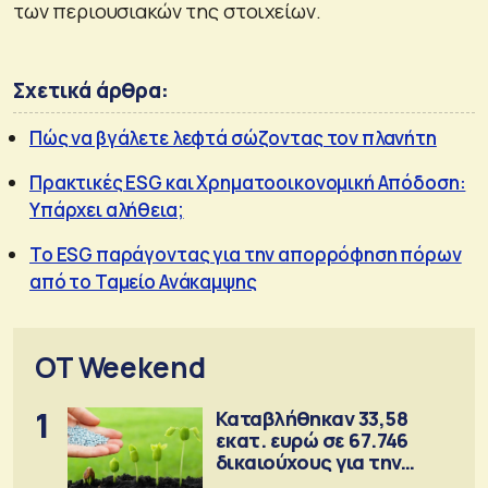
των περιουσιακών της στοιχείων.
Σχετικά άρθρα:
Πώς να βγάλετε λεφτά σώζοντας τον πλανήτη
Πρακτικές ESG και Χρηματοοικονομική Απόδοση:
Υπάρχει αλήθεια;
Το ESG παράγοντας για την απορρόφηση πόρων
από το Ταμείο Ανάκαμψης
OT Weekend
1
Καταβλήθηκαν 33,58
εκατ. ευρώ σε 67.746
δικαιούχους για την
αγορά λιπασμάτων