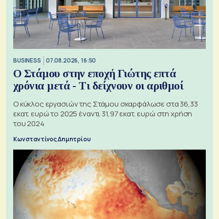
BUSINESS
07.08.2026, 16:50
Ο Στάμου στην εποχή Γιώτης επτά
χρόνια μετά - Τι δείχνουν οι αριθμοί
Ο κύκλος εργασιών της Στάμου σκαρφάλωσε στα 36,33
εκατ. ευρώ το 2025 έναντι 31,97 εκατ. ευρώ στη χρήση
του 2024
Κωνσταντίνος Δημητρίου