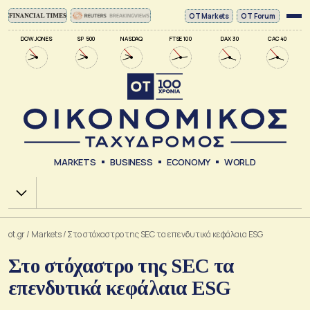
ΟΤ Markets
OT Forum
DOW JONES
SP 500
NASDAQ
FTSE 100
DAX 30
CAC 40
MARKETS
BUSINESS
ECONOMY
WORLD
Χ.Α.
ot.gr
/
Markets
/
Στο στόχαστρο της SEC τα επενδυτικά κεφάλαια ESG
Στο στόχαστρο της SEC τα
επενδυτικά κεφάλαια ESG