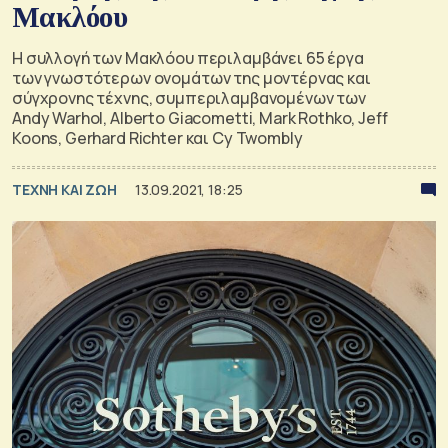
Μακλόου
Η συλλογή των Μακλόου περιλαμβάνει 65 έργα
των γνωστότερων ονομάτων της μοντέρνας και
σύγχρονης τέχνης, συμπεριλαμβανομένων των
Andy Warhol, Alberto Giacometti, Mark Rothko, Jeff
Koons, Gerhard Richter και Cy Twombly
TΕΧΝΗ ΚΑΙ ΖΩΗ
13.09.2021, 18:25