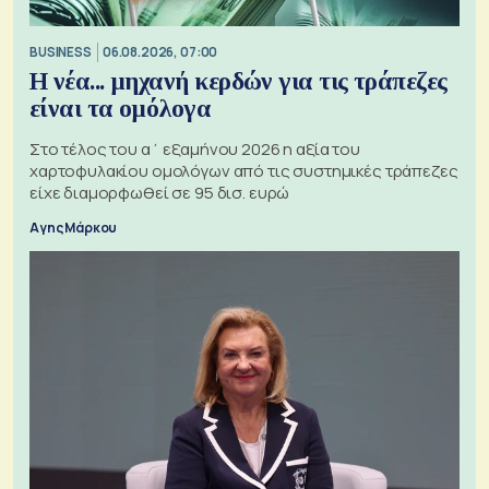
BUSINESS
06.08.2026, 07:00
Η νέα... μηχανή κερδών για τις τράπεζες
είναι τα ομόλογα
Στο τέλος του α΄ εξαμήνου 2026 η αξία του
χαρτοφυλακίου ομολόγων από τις συστημικές τράπεζες
είχε διαμορφωθεί σε 95 δισ. ευρώ
Αγης Μάρκου