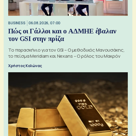
BUSINESS
06.08.2026, 07:00
Πώς οι Γάλλοι και ο ΑΔΜΗΕ έβαλαν
τον GSI στην πρίζα
Το παρασκήνιο για τον GSI – Ο μεθοδικός Μανουσάκης,
το πείσμα Meridiam και Nexans – Ο ρόλος του Μακρόν
Χρήστος Κολώνας