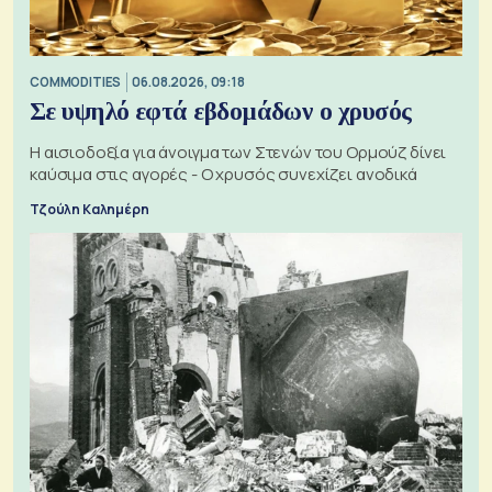
COMMODITIES
06.08.2026, 09:18
Σε υψηλό εφτά εβδομάδων ο χρυσός
Η αισιοδοξία για άνοιγμα των Στενών του Ορμούζ δίνει
καύσιμα στις αγορές - Ο χρυσός συνεχίζει ανοδικά
Τζούλη Καλημέρη