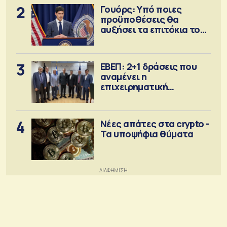
2
Γουόρς: Υπό ποιες
προϋποθέσεις θα
αυξήσει τα επιτόκια τον
Σεπτέμβριο
3
ΕΒΕΠ: 2+1 δράσεις που
αναμένει η
επιχειρηματική
κοινότητα
4
Νέες απάτες στα crypto -
Τα υποψήφια θύματα