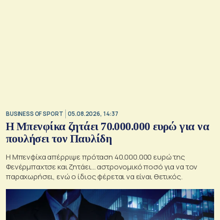
BUSINESS OF SPORT
05.08.2026, 14:37
Η Μπενφίκα ζητάει 70.000.000 ευρώ για να
πουλήσει τον Παυλίδη
Η Μπενφίκα απέρριψε πρόταση 40.000.000 ευρώ της
Φενέρμπαχτσε και ζητάει… αστρονομικό ποσό για να τον
παραχωρήσει, ενώ ο ίδιος φέρεται να είναι θετικός.