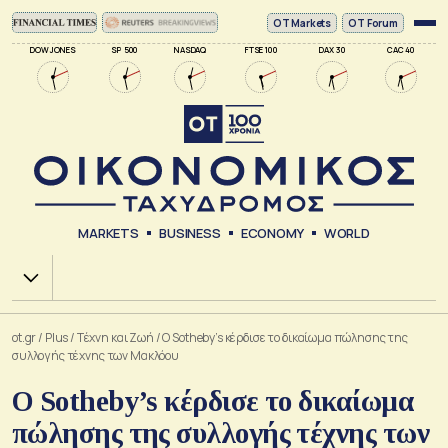
ΟΤ Markets
OT Forum
DOW JONES
SP 500
NASDAQ
FTSE 100
DAX 30
CAC 40
MARKETS
BUSINESS
ECONOMY
WORLD
Χ.Α.
ot.gr
/
Plus
/
Tέχνη και Ζωή
/
O Sotheby’s κέρδισε το δικαίωμα πώλησης της
συλλογής τέχνης των Μακλόου
O Sotheby’s κέρδισε το δικαίωμα
πώλησης της συλλογής τέχνης των