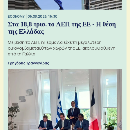
ECONOMY
06.08.2026, 16:30
Στα 18,8 τρισ. το ΑΕΠ της ΕΕ - Η θέση
της Ελλάδας
Με βάση το ΑΕΠ, η Γερμανία είχε τη μεγαλύτερη
οικονομία μεταξύ των χωρών της ΕΕ, ακολουθούμενη
από τη Γαλλία
Γρηγόρης Τραγγανίδας