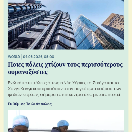
WORLD
09.08.2026, 08:00
Ποιες πόλεις χτίζουν τους περισσότερους
ουρανοξύστες
Ενώ κάποτε πόλεις όπως η Νέα Υόρκη, το Σικάγο και το
Χονγκ Κονγκ κυριαρχούσαν στην παγκόσμια κούρσα των
ψηλών κτιρίων, σήμερα το επίκεντρο έχει μετατοπιστεί
προς την Ασία
Ευθύμιος Τσιλιόπουλος