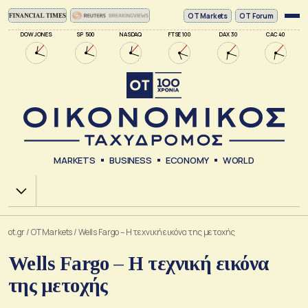
ΟΤ Markets
OT Forum
DOW JONES
SP 500
NASDAQ
FTSE 100
DAX 30
CAC 40
MARKETS
BUSINESS
ECONOMY
WORLD
Χ.Α.
ot.gr
/
OT Markets
/
Wells Fargo – Η τεχνική εικόνα της μετοχής
Wells Fargo – Η τεχνική εικόνα
της μετοχής