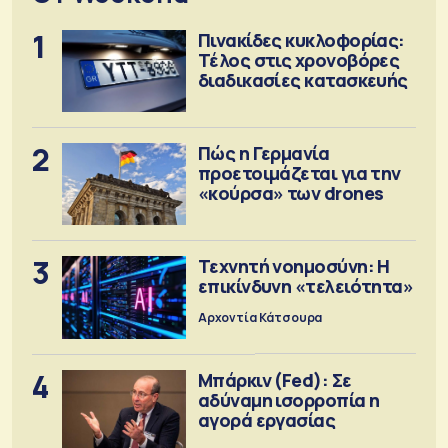
1
Πινακίδες κυκλοφορίας:
Τέλος στις χρονοβόρες
διαδικασίες κατασκευής
2
Πώς η Γερμανία
προετοιμάζεται για την
«κούρσα» των drones
3
Τεχνητή νοημοσύνη: Η
επικίνδυνη «τελειότητα»
Αρχοντία Κάτσουρα
4
Μπάρκιν (Fed): Σε
αδύναμη ισορροπία η
αγορά εργασίας