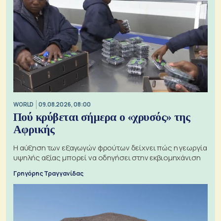
WORLD
09.08.2026, 08:00
Πού κρύβεται σήμερα ο «χρυσός» της
Αφρικής
Η αύξηση των εξαγωγών φρούτων δείχνει πώς η γεωργία
υψηλής αξίας μπορεί να οδηγήσει στην εκβιομηχάνιση
Γρηγόρης Τραγγανίδας