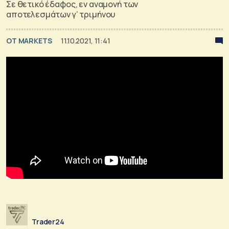
Σε θετικό έδαφος, εν αναμονή των
αποτελεσμάτων γ’ τριμήνου
OT MARKETS
11.10.2021, 11:41
Trader24