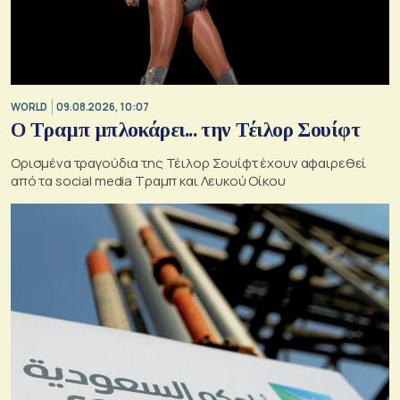
WORLD
09.08.2026, 10:07
Ο Τραμπ μπλοκάρει... την Τέιλορ Σουίφτ
Ορισμένα τραγούδια της Τέιλορ Σουίφτ έχουν αφαιρεθεί
από τα social media Τραμπ και Λευκού Οίκου