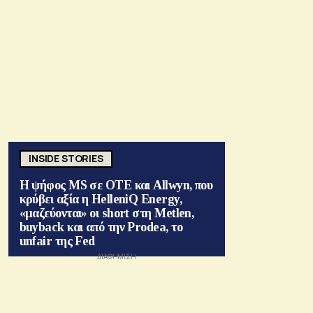
INSIDE STORIES
Η ψήφος MS σε ΟΤΕ και Allwyn, που
κρύβει αξία η HelleniQ Energy,
«μαζεύονται» οι short στη Metlen,
buyback και από την Prodea, το
unfair της Fed