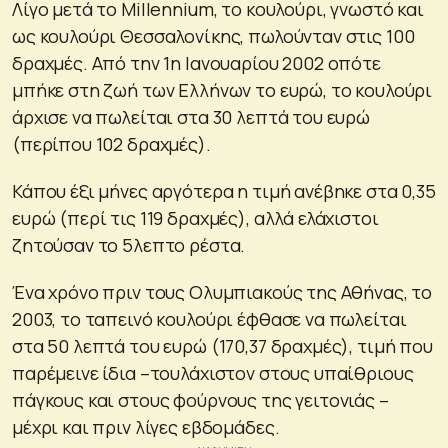
Λίγο μετά το Millennium, το κουλούρι, γνωστό και
ως κουλούρι Θεσσαλονίκης, πωλούνταν στις 100
δραχμές. Από την 1η Ιανουαρίου 2002 οπότε
μπήκε στη ζωή των Ελλήνων το ευρώ, το κουλούρι
άρχισε να πωλείται στα 30 λεπτά του ευρώ
(περίπου 102 δραχμές).
Κάπου έξι μήνες αργότερα η τιμή ανέβηκε στα 0,35
ευρώ (περί τις 119 δραχμές), αλλά ελάχιστοι
ζητούσαν το 5λεπτο ρέστα.
Ένα χρόνο πριν τους Ολυμπιακούς της Αθήνας, το
2003, το ταπεινό κουλούρι έφθασε να πωλείται
στα 50 λεπτά του ευρώ (170,37 δραχμές), τιμή που
παρέμεινε ίδια –τουλάχιστον στους υπαίθριους
πάγκους και στους φούρνους της γειτονιάς –
μέχρι και πριν λίγες εβδομάδες.