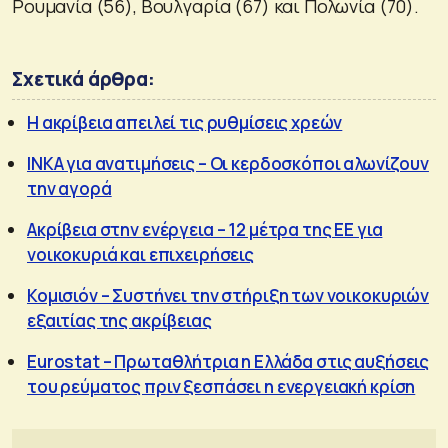
Ρουμανία (56), Βουλγαρία (67) και Πολωνία (70).
Σχετικά άρθρα:
Η ακρίβεια απειλεί τις ρυθμίσεις χρεών
ΙΝΚΑ για ανατιμήσεις – Οι κερδοσκόποι αλωνίζουν
την αγορά
Ακρίβεια στην ενέργεια – 12 μέτρα της ΕΕ για
νοικοκυριά και επιχειρήσεις
Κομισιόν – Συστήνει την στήριξη των νοικοκυριών
εξαιτίας της ακρίβειας
Eurostat – Πρωταθλήτρια η Ελλάδα στις αυξήσεις
του ρεύματος πριν ξεσπάσει η ενεργειακή κρίση