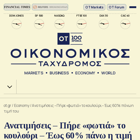
ΟΤ Markets
OT Forum
DOW JONES
SP 500
NASDAQ
FTSE 100
DAX 30
CAC 40
MARKETS
BUSINESS
ECONOMY
WORLD
Χ.Α.
ot.gr
/
Economy
/
Ανατιμήσεις – Πήρε «φωτιά» το κουλούρι – Έως 60% πάνω η
τιμή του
Ανατιμήσεις – Πήρε «φωτιά» το
κουλούρι – Έως 60% πάνω η τιμή