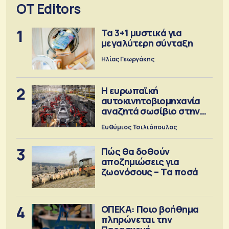
OT Editors
1
Τα 3+1 μυστικά για
μεγαλύτερη σύνταξη
Ηλίας Γεωργάκης
2
Η ευρωπαϊκή
αυτοκινητοβιομηχανία
αναζητά σωσίβιο στην
Κίνα
Ευθύμιος Τσιλιόπουλος
3
Πώς θα δοθούν
αποζημιώσεις για
ζωονόσους – Τα ποσά
4
ΟΠΕΚΑ: Ποιο βοήθημα
πληρώνεται την