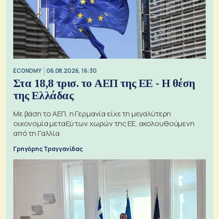
ECONOMY
06.08.2026, 16:30
Στα 18,8 τρισ. το ΑΕΠ της ΕΕ - Η θέση
της Ελλάδας
Με βάση το ΑΕΠ, η Γερμανία είχε τη μεγαλύτερη
οικονομία μεταξύ των χωρών της ΕΕ, ακολουθούμενη
από τη Γαλλία
Γρηγόρης Τραγγανίδας