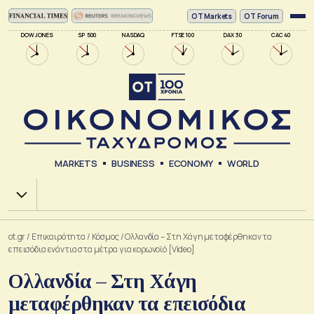
ΟΤ Markets
OT Forum
DOW JONES
SP 500
NASDAQ
FTSE 100
DAX 30
CAC 40
MARKETS
BUSINESS
ECONOMY
WORLD
Χ.Α.
ot.gr
/
Επικαιρότητα
/
Κόσμος
/
Ολλανδία – Στη Χάγη μεταφέρθηκαν τα
επεισόδια ενάντια στα μέτρα για κορωνοϊό [Video]
Ολλανδία – Στη Χάγη
μεταφέρθηκαν τα επεισόδια