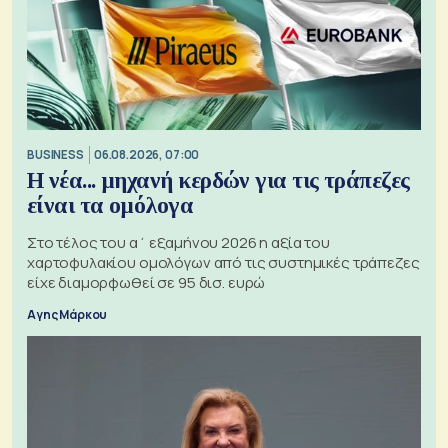
BUSINESS
06.08.2026, 07:00
Η νέα... μηχανή κερδών για τις τράπεζες
είναι τα ομόλογα
Στο τέλος του α΄ εξαμήνου 2026 η αξία του
χαρτοφυλακίου ομολόγων από τις συστημικές τράπεζες
είχε διαμορφωθεί σε 95 δισ. ευρώ
Αγης Μάρκου