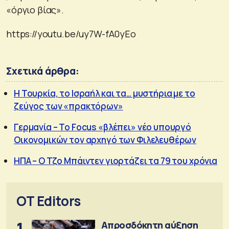
«όργιο βίας».
https://youtu.be/uy7W-fA0yEo
Σχετικά άρθρα:
Η Τουρκία, το Ισραήλ και τα… μυστήρια με το
ζεύγος των «πρακτόρων»
Γερμανία – Το Focus «βλέπει» νέο υπουργό
Οικονομικών τον αρχηγό των Φιλελευθέρων
ΗΠΑ – Ο Τζο Μπάιντεν γιορτάζει τα 79 του χρόνια
OT Editors
1
Απροσδόκητη αύξηση