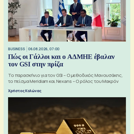
BUSINESS
06.08.2026, 07:00
Πώς οι Γάλλοι και ο ΑΔΜΗΕ έβαλαν
τον GSI στην πρίζα
Το παρασκήνιο για τον GSI – Ο μεθοδικός Μανουσάκης,
το πείσμα Meridiam και Nexans – Ο ρόλος του Μακρόν
Χρήστος Κολώνας