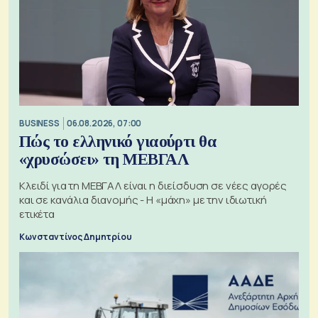
BUSINESS
06.08.2026, 07:00
Πώς το ελληνικό γιαούρτι θα
«χρυσώσει» τη ΜΕΒΓΑΛ
Κλειδί για τη ΜΕΒΓΑΛ είναι η διείσδυση σε νέες αγορές
και σε κανάλια διανομής - Η «μάχη» με την ιδιωτική
ετικέτα
Κωνσταντίνος Δημητρίου