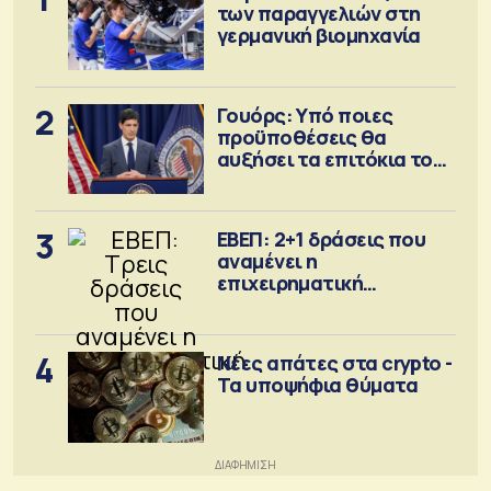
των παραγγελιών στη
γερμανική βιομηχανία
2
Γουόρς: Υπό ποιες
προϋποθέσεις θα
αυξήσει τα επιτόκια τον
Σεπτέμβριο
3
ΕΒΕΠ: 2+1 δράσεις που
αναμένει η
επιχειρηματική
κοινότητα
4
Νέες απάτες στα crypto -
Τα υποψήφια θύματα