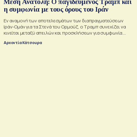
Μέση Ανατολή: Ο παγιδευμένος Τραμπ και
η συμφωνία με τους όρους του Ιράν
Εν αναμονή των αποτελεσμάτων των διαπραγματεύσεων
Ιράν-Ομάν για τα Στενά του Ορμούζ, ο Τραμπ συνεχίζει να
κινείται μεταξύ απειλών και προσκλήσεων για συμφωνία.
Αλλά αυτό που θέλει είναι μακριά από αυτά που συζητούν
Αρχοντία Κάτσουρα
Μουσκάτ και Τεχεράνη.