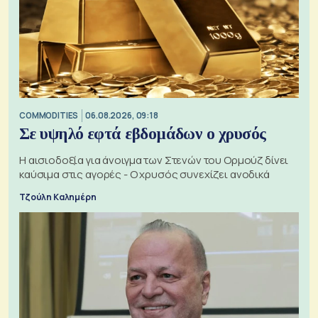
COMMODITIES
06.08.2026, 09:18
Σε υψηλό εφτά εβδομάδων ο χρυσός
Η αισιοδοξία για άνοιγμα των Στενών του Ορμούζ δίνει
καύσιμα στις αγορές - Ο χρυσός συνεχίζει ανοδικά
Τζούλη Καλημέρη