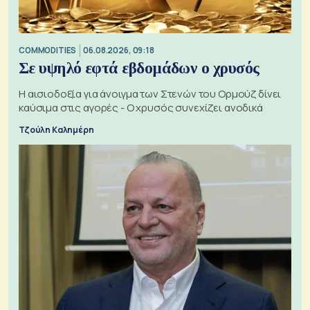
COMMODITIES
06.08.2026, 09:18
Σε υψηλό εφτά εβδομάδων ο χρυσός
Η αισιοδοξία για άνοιγμα των Στενών του Ορμούζ δίνει
καύσιμα στις αγορές - Ο χρυσός συνεχίζει ανοδικά
Τζούλη Καλημέρη