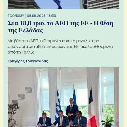
ECONOMY
06.08.2026, 16:30
Στα 18,8 τρισ. το ΑΕΠ της ΕΕ - Η θέση
της Ελλάδας
Με βάση το ΑΕΠ, η Γερμανία είχε τη μεγαλύτερη
οικονομία μεταξύ των χωρών της ΕΕ, ακολουθούμενη
από τη Γαλλία
Γρηγόρης Τραγγανίδας