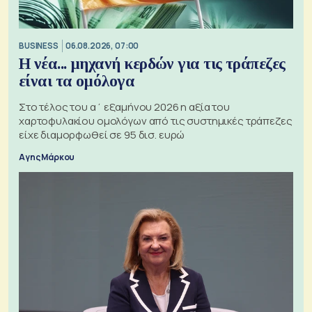
BUSINESS
06.08.2026, 07:00
Η νέα... μηχανή κερδών για τις τράπεζες
είναι τα ομόλογα
Στο τέλος του α΄ εξαμήνου 2026 η αξία του
χαρτοφυλακίου ομολόγων από τις συστημικές τράπεζες
είχε διαμορφωθεί σε 95 δισ. ευρώ
Αγης Μάρκου