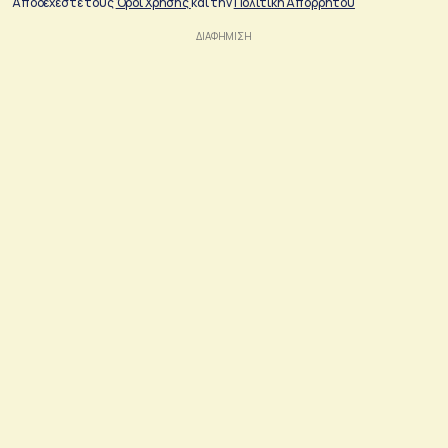
Αποδέχεστε τους
Όροι Χρήσης
και την
Πολιτικη Απορρήτου