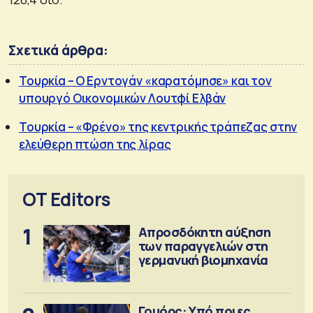
Σχετικά άρθρα:
Τουρκία – Ο Ερντογάν «καρατόμησε» και τον
υπουργό Οικονομικών Λουτφί Ελβάν
Τουρκία – «Φρένο» της κεντρικής τράπεζας στην
ελεύθερη πτώση της λίρας
OT Editors
1
Απροσδόκητη αύξηση
των παραγγελιών στη
γερμανική βιομηχανία
Γουόρς: Υπό ποιες