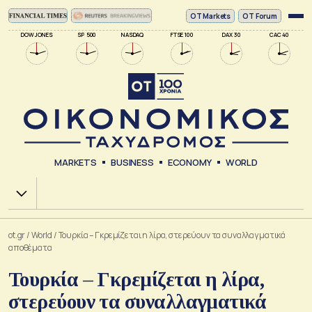
ΟΤ Markets
OT Forum
DOW JONES
SP 500
NASDAQ
FTSE 100
DAX 30
CAC 40
MARKETS
BUSINESS
ECONOMY
WORLD
Χ.Α.
ot.gr
/
World
/
Τουρκία – Γκρεμίζεται η λίρα, στερεύουν τα συναλλαγματικά
αποθέματα
Τουρκία – Γκρεμίζεται η λίρα,
στερεύουν τα συναλλαγματικά