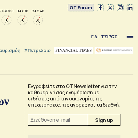
OT Forum
FTSE 100
DAX 30
CAC 40
Γ.Δ:
ΤΖΙΡΟΣ:
ουρισμός
#Πετρέλαιο
Εγγραφείτε στο OT Newsletter για την
καθημερινή σας ενημέρωση με
ων
ειδήσεις από την οικονομία, τις
επιχειρήσεις, τις αγορές και τα διεθνή.