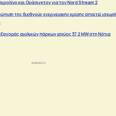
ρολίνο και Ουάσιγκτον για τον Nord Stream 2
τώπιση της διεθνούς ενεργειακής κρίσης απαιτεί ισχυρ
»
ξαγοράς αιολικών πάρκων ισχύος 37,2 MW στη Νότια