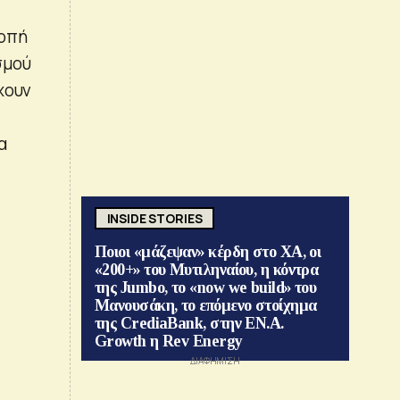
ροπή
σμού
χουν
α
INSIDE STORIES
Ποιοι «μάζεψαν» κέρδη στο ΧΑ, οι
«200+» του Μυτιληναίου, η κόντρα
της Jumbo, το «now we build» του
Μανουσάκη, το επόμενο στοίχημα
της CrediaBank, στην ΕΝ.Α.
Growth η Rev Energy