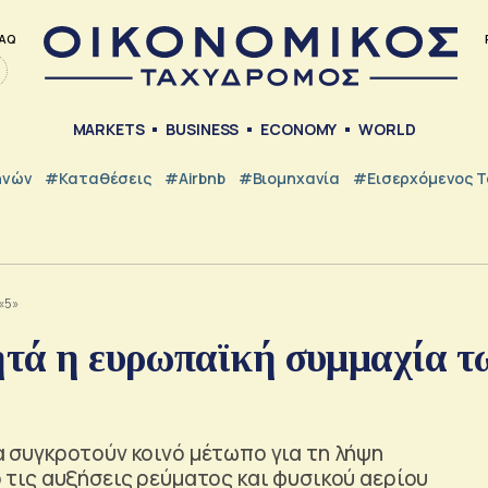
AQ
MARKETS
BUSINESS
ECONOMY
WORLD
ηνών
#Καταθέσεις
#Airbnb
#Βιομηχανία
#εισερχόμενος Τ
«5»
ζητά η ευρωπαϊκή συμμαχία τ
ία συγκροτούν κοινό μέτωπο για τη λήψη
τις αυξήσεις ρεύματος και φυσικού αερίου