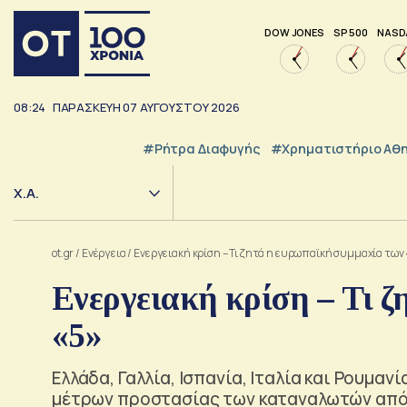
DOW JONES
SP 500
NASD
08:24
ΠΑΡΑΣΚΕΥΗ
07
ΑΥΓΟΥΣΤΟΥ
2026
#ρήτρα Διαφυγής
#Χρηματιστήριο Αθ
Χ.Α.
ot.gr
/
Ενέργεια
/
Ενεργειακή κρίση – Τι ζητά η ευρωπαϊκή συμμαχία των 
Ενεργειακή κρίση – Τι 
«5»
Ελλάδα, Γαλλία, Ισπανία, Ιταλία και Ρουμαν
μέτρων προστασίας των καταναλωτών από 