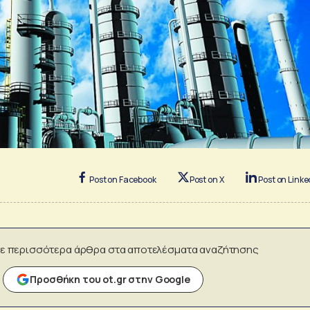
Post on Facebook
Post on X
Post on Linke
ε περισσότερα άρθρα στα αποτελέσματα αναζήτησης
Προσθήκη του ot.gr στην Google