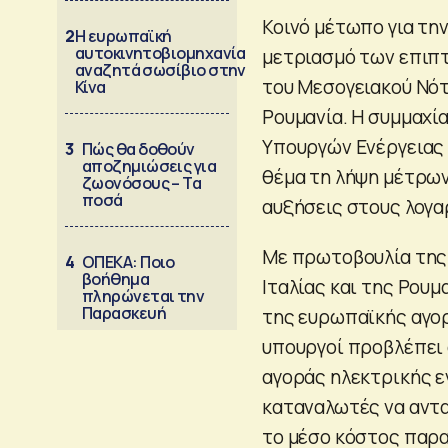
Κοινό μέτωπο για τη
2
Η ευρωπαϊκή
αυτοκινητοβιομηχανία
μετριασμό των επιπ
αναζητά σωσίβιο στην
του Μεσογειακού Νότο
Κίνα
Ρουμανία. Η συμμαχί
Υπουργών Ενέργειας 
3
Πώς θα δοθούν
αποζημιώσεις για
θέμα τη λήψη μέτρων
ζωονόσους – Τα
ποσά
αυξήσεις στους λογα
Με πρωτοβουλία της Γ
4
ΟΠΕΚΑ: Ποιο
βοήθημα
Ιταλίας και της Ρου
πληρώνεται την
Παρασκευή
της ευρωπαϊκής αγορ
υπουργοί προβλέπει 
αγοράς ηλεκτρικής ε
καταναλωτές να αντα
το μέσο κόστος παρ