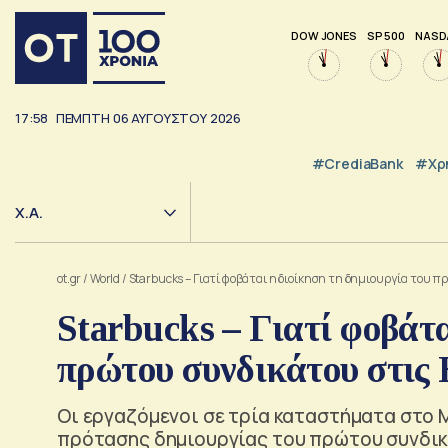
DOW JONES
SP 500
NASD
17:58
ΠΕΜΠΤΗ
06
ΑΥΓΟΥΣΤΟΥ
2026
#CrediaBank
#Χρ
Χ.Α.
ot.gr
/
World
/
Starbucks – Γιατί φοβάται η διοίκηση τη δημιουργία του 
Starbucks – Γιατί φοβάτ
πρώτου συνδικάτου στι
Οι εργαζόμενοι σε τρία καταστήματα στο 
πρότασης δημιουργίας του πρώτου συνδικ