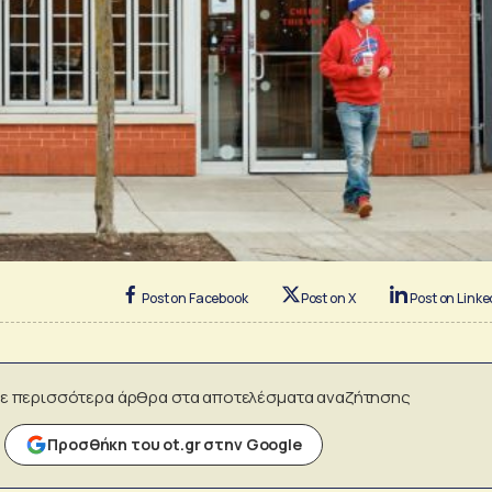
Post on Facebook
Post on X
Post on Linke
ε περισσότερα άρθρα στα αποτελέσματα αναζήτησης
Προσθήκη του ot.gr στην Google