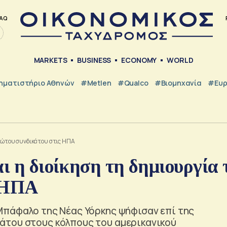
AQ
MARKETS
BUSINESS
ECONOMY
WORLD
ηματιστήριο Αθηνών
#metlen
#Qualco
#Βιομηχανία
#Ευ
πρώτου συνδικάτου στις ΗΠΑ
αι η διοίκηση τη δημιουργία 
ς ΗΠΑ
Μπάφαλο της Νέας Υόρκης ψήφισαν επί της
άτου στους κόλπους του αμερικανικού