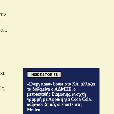
την
ίας
χι
INSIDE STORIES
«Ενεργειακό» boost στο ΧΑ, αλλάζει
ύς,
τα δεδομένα ο ΑΔΜΗΕ, ο
μετριοπαθής Σιάμισιης, ανοιχτή
γραμμή με Αφρική για Coca Cola,
παίρνουν ζημιές οι shorts στη
Metlen