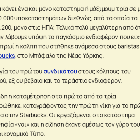
 κάνει ένα και μόνο κατάστημα ή μάξιμουμ τρία σε 
0.000 υποκαταστημάτων διεθνώς, από τα οποία τα
5.200, μόνο στις ΗΠΑ; Τελικά πολύ μεγαλύτερη από ό
αν λάβουμε υπόψη το παγκόσμιο ενδιαφέρον που είχ
πρωί η κάλπη που στήθηκε ανάμεσα στους baristas
bucks
, στο Μπάφαλο της Νέας Υόρκης.
ργία του πρώτου
συνδικάτου
στους κόλπους του
ύ, εξ ου βέβαια και το τεράστιο ενδιαφέρον.
 ήδη η καταμέτρηση στο πρώτο από τα τρία
ρώθηκε, καταγράφοντας την πρώτη νίκη για το πρ
μα στην Starbucks. Οι εργαζόμενοι στο κατάστημα
ηφία «ναι» και η είδηση έκανε αμέσως τον γύρο του
οικονομικό Τύπο.