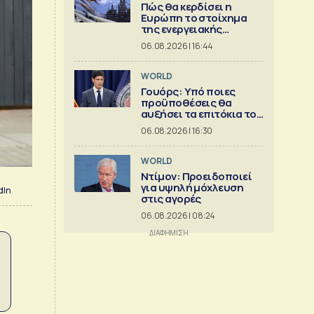
Πώς θα κερδίσει η
Ευρώπη το στοίχημα
της ενεργειακής
ασφάλειας
06.08.2026 | 16:44
WORLD
Γουόρς: Υπό ποιες
προϋποθέσεις θα
αυξήσει τα επιτόκια τον
Σεπτέμβριο
06.08.2026 | 16:30
WORLD
Ντίμον: Προειδοποιεί
για υψηλή μόχλευση
dIn
στις αγορές
06.08.2026 | 08:24