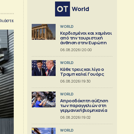
World
λιάστε
WORLD
Κερδισμένοι και χαμένοι
από την τουριστική
άνθηση στην Ευρώπη
06.08.2026 | 20:00
WORLD
Κάθε τρεις και λίγο ο
Τραμπ καλεί Γουόρς
06.08.2026 | 19:30
WORLD
Απροσδόκητη αύξηση
των παραγγελιών στη
γερμανική βιομηχανία
06.08.2026 | 19:02
WORLD