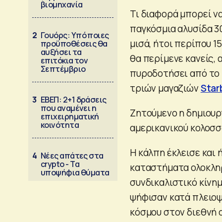
βιομηχανία
Τι διαφορά μπορεί να
παγκόσμια αλυσίδα 3
2
Γουόρς: Υπό ποιες
μισά, ήτοι περίπου 1
προϋποθέσεις θα
αυξήσει τα
θα περίμενε κανείς, 
επιτόκια τον
Σεπτέμβριο
πυροδοτήσει από το 
τριών μαγαζιών
Star
3
ΕΒΕΠ: 2+1 δράσεις
που αναμένει η
Ζητούμενο η δημιου
επιχειρηματική
κοινότητα
αμερικανικού κολοσσο
Η κάλπη έκλεισε και
4
Νέες απάτες στα
crypto - Τα
καταστήματα ολοκλη
υποψήφια θύματα
συνδικαλιστικό κίνη
ψήφισαν κατά πλειοψ
κόσμου στον διεθνή 