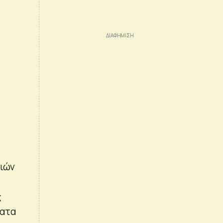
ριών
ς
ματα