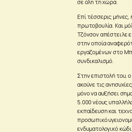
σε όλη τη χώρα.
Επί τέσσερις μήνες, 
πρωτοβουλία. Και μόλ
Τζόνσον απέστειλε ε
στην οποία αναφερότ
εργαζομένων στο Μπά
συνδικαλισμό.
Στην επιστολή του, ο
ακούνε τις ανησυχίε
μόνο να αυξήσει σημ
5.000 νέους υπαλλήλο
εκπαίδευση και τεχν
προσωπικό υγειονομι
ενδυματολογικό κώδι