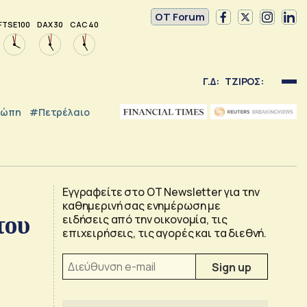
OT Forum
FTSE 100
DAX 30
CAC 40
Γ.Δ:
ΤΖΙΡΟΣ:
ρώπη
#Πετρέλαιο
Εγγραφείτε στο OT Newsletter για την
καθημερινή σας ενημέρωση με
του
ειδήσεις από την οικονομία, τις
επιχειρήσεις, τις αγορές και τα διεθνή.