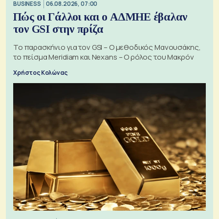
BUSINESS
06.08.2026, 07:00
Πώς οι Γάλλοι και ο ΑΔΜΗΕ έβαλαν
τον GSI στην πρίζα
Το παρασκήνιο για τον GSI – Ο μεθοδικός Μανουσάκης,
το πείσμα Meridiam και Nexans – Ο ρόλος του Μακρόν
Χρήστος Κολώνας