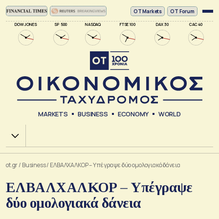
ΟΤ Markets
OT Forum
DOW JONES
SP 500
NASDAQ
FTSE 100
DAX 30
CAC 40
MARKETS
BUSINESS
ECONOMY
WORLD
Χ.Α.
ot.gr
/
Business
/
ΕΛΒΑΛΧΑΛΚΟΡ – Υπέγραψε δύο ομολογιακά δάνεια
ΕΛΒΑΛΧΑΛΚΟΡ – Υπέγραψε
δύο ομολογιακά δάνεια