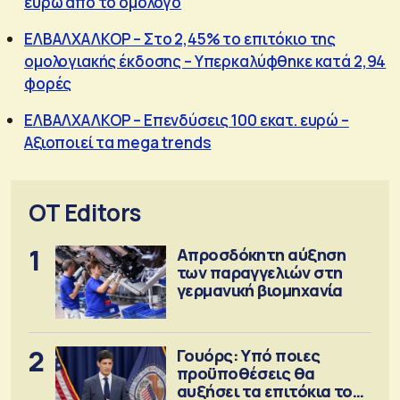
ευρώ από το ομόλογο
ΕΛΒΑΛΧΑΛΚΟΡ – Στο 2,45% το επιτόκιο της
ομολογιακής έκδοσης – Υπερκαλύφθηκε κατά 2,94
φορές
ΕΛΒΑΛΧΑΛΚΟΡ – Επενδύσεις 100 εκατ. ευρώ –
Αξιοποιεί τα mega trends
OT Editors
1
Απροσδόκητη αύξηση
των παραγγελιών στη
γερμανική βιομηχανία
2
Γουόρς: Υπό ποιες
προϋποθέσεις θα
αυξήσει τα επιτόκια τον