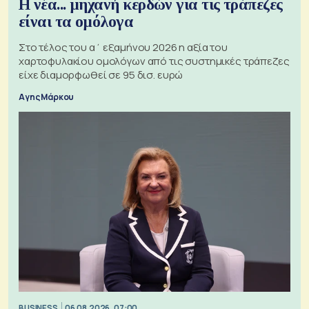
Η νέα... μηχανή κερδών για τις τράπεζες
είναι τα ομόλογα
Στο τέλος του α΄ εξαμήνου 2026 η αξία του
χαρτοφυλακίου ομολόγων από τις συστημικές τράπεζες
είχε διαμορφωθεί σε 95 δισ. ευρώ
Αγης Μάρκου
BUSINESS
06.08.2026, 07:00