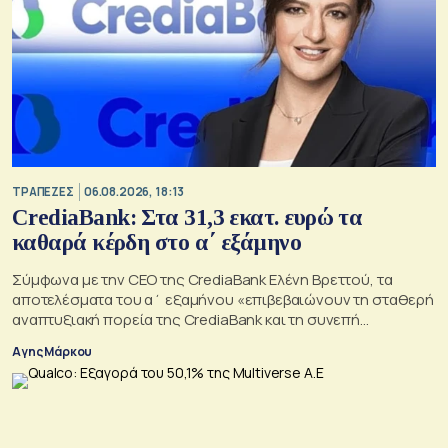
ΤΡΑΠΕΖΕΣ
06.08.2026, 18:13
CrediaBank: Στα 31,3 εκατ. ευρώ τα
καθαρά κέρδη στο α΄ εξάμηνο
Σύμφωνα με την CEO της CrediaBank Ελένη Βρεττού, τα
αποτελέσματα του α΄ εξαμήνου «επιβεβαιώνουν τη σταθερή
αναπτυξιακή πορεία της CrediaBank και τη συνεπή
υλοποίηση της στρατηγικής μας»
Αγης Μάρκου