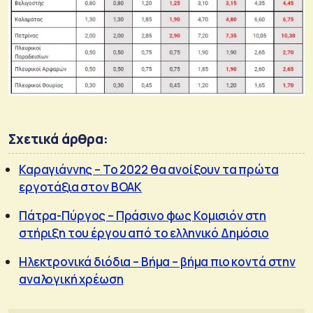
Σχετικά άρθρα:
Καραγιάννης – Το 2022 θα ανοίξουν τα πρώτα
εργοτάξια στον ΒΟΑΚ
Πάτρα-Πύργος – Πράσινο φως Κομισιόν στη
στήριξη του έργου από το ελληνικό Δημόσιο
Ηλεκτρονικά διόδια – Βήμα – βήμα πιο κοντά στην
αναλογική χρέωση