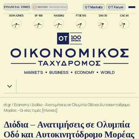
ΟΤ Markets
OT Forum
DOW JONES
SP 500
NASDAQ
FTSE 100
DAX 30
CAC 40
MARKETS
BUSINESS
ECONOMY
WORLD
Χ.Α.
ot.gr
/
Economy
/
Διόδια – Ανατιμήσεις σε Ολυμπία Οδό και Αυτοκινητόδρομο
Μορέας – Οι νέες τιμές [πίνακες]
Διόδια – Ανατιμήσεις σε Ολυμπία
Οδό και Αυτοκινητόδρομο Μορέας