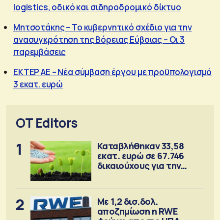
logistics, οδικό και σιδηροδρομικό δίκτυο
Μητσοτάκης – Το κυβερνητικό σχέδιο για την
ανασυγκρότηση της Βόρειας Εύβοιας – Οι 3
παρεμβάσεις
ΕΚΤΕΡ ΑΕ – Νέα σύμβαση έργου με προϋπολογισμό
3 εκατ. ευρώ
OT Editors
1
Καταβλήθηκαν 33,58
εκατ. ευρώ σε 67.746
δικαιούχους για την
αγορά λιπασμάτων
2
Με 1,2 δισ.δολ.
αποζημίωση η RWE