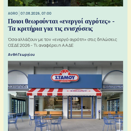
AGRO
07.08.2026, 07:00
Ποιοι θεωρούνται «ενεργοί αγρότες» -
Τα κριτήρια για τις ενισχύσεις
Όσα αλλάζουν με τον «ενεργό αγρότη» στις δηλώσεις
ΟΣΔΕ 2026 - Τι αναφέρει η ΑΑΔΕ
Ανθή Γεωργίου