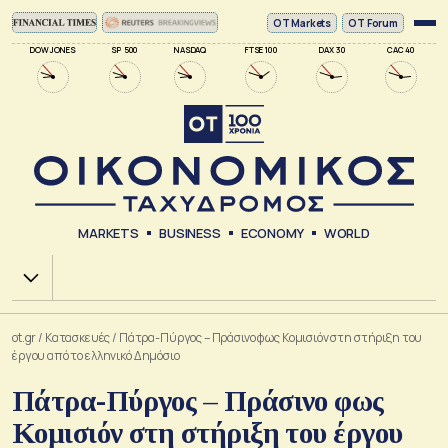
ΟΤ Markets
OT Forum
DOW JONES
SP 500
NASDAQ
FTSE 100
DAX 30
CAC 40
MARKETS
BUSINESS
ECONOMY
WORLD
Χ.Α.
ot.gr
/
Κατασκευές
/
Πάτρα-Πύργος – Πράσινο φως Κομισιόν στη στήριξη του
έργου από το ελληνικό Δημόσιο
Πάτρα-Πύργος – Πράσινο φως
Κομισιόν στη στήριξη του έργου