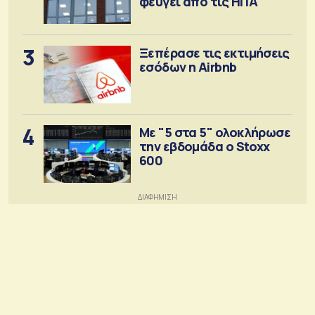
φεύγει απο τις ΗΠΑ
3
Ξεπέρασε τις εκτιμήσεις
εσόδων η Airbnb
4
Με "5 στα 5" ολοκλήρωσε
την εβδομάδα ο Stoxx
600