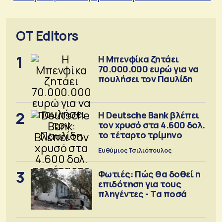
OT Editors
1
Η Μπενφίκα ζητάει
70.000.000 ευρώ για να
πουλήσει τον Παυλίδη
2
Η Deutsche Bank βλέπει
τον χρυσό στα 4.600 δολ.
το τέταρτο τρίμηνο
Ευθύμιος Τσιλιόπουλος
3
Φωτιές: Πώς θα δοθεί η
επιδότηση για τους
πληγέντες - Τα ποσά