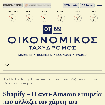
ΟΤ Markets
OT Forum
DOW JONES
SP 500
NASDAQ
FTSE 100
DAX 30
CAC 40
MARKETS
BUSINESS
ECONOMY
WORLD
Χ.Α.
ot.gr
/
World
/
Shopify – Η αντι-Amazon εταιρεία που αλλάζει τον χάρτη του
ηλεκτρονικού εμπορίου
Shopify – Η αντι-Amazon εταιρεία
που αλλάζει τον χάρτη του