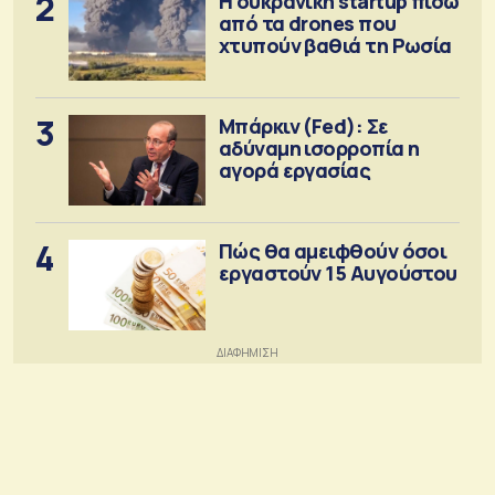
2
Η ουκρανική startup πίσω
από τα drones που
χτυπούν βαθιά τη Ρωσία
3
Μπάρκιν (Fed): Σε
αδύναμη ισορροπία η
αγορά εργασίας
4
Πώς θα αμειφθούν όσοι
εργαστούν 15 Αυγούστου