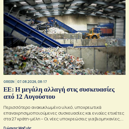
GREEN
07.08.2026, 08:17
ΕΕ: Η μεγάλη αλλαγή στις συσκευασίες
από 12 Αυγούστου
Περισσότερο ανακυκλωμένο υλικό, υποχρεωτικά
επαναχρησιμοποιούμενες συσκευασίες και ενιαίες ετικέτες
στα 27 κράτη-μέλη – Οι νέες υποχρεώσεις για βιομηχανίες,
σούπερ μάρκετ, εστιατόρια και καταναλωτές
Γιώργος Μαζιάς