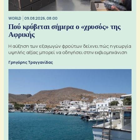
WORLD
09.08.2026, 08:00
Πού κρύβεται σήμερα ο «χρυσός» της
Αφρικής
Η αύξηση των εξαγωγών φρούτων δείχνει πώς η γεωργία
υψηλής αξίας μπορεί να οδηγήσει στην εκβιομηχάνιση
Γρηγόρης Τραγγανίδας