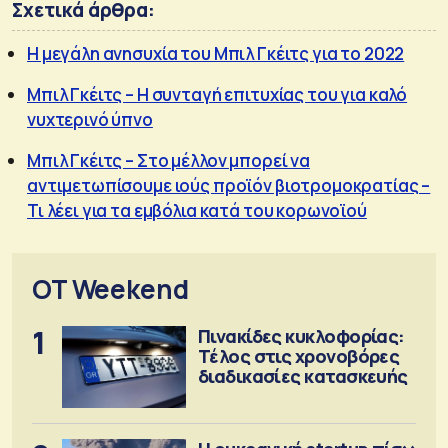
Σχετικά άρθρα:
H μεγάλη ανησυχία του Μπιλ Γκέιτς για το 2022
Μπιλ Γκέιτς – Η συνταγή επιτυχίας του για καλό
νυχτερινό ύπνο
Μπιλ Γκέιτς – Στο μέλλον μπορεί να
αντιμετωπίσουμε ιούς προϊόν βιοτρομοκρατίας –
Τι λέει για τα εμβόλια κατά του κορωνοϊού
OT Weekend
1
Πινακίδες κυκλοφορίας:
Τέλος στις χρονοβόρες
διαδικασίες κατασκευής