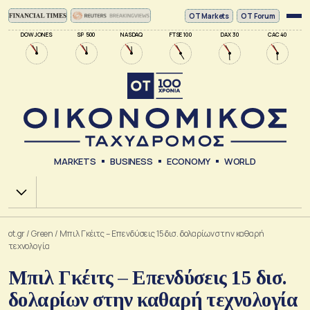
ΟΤ Markets
OT Forum
DOW JONES
SP 500
NASDAQ
FTSE 100
DAX 30
CAC 40
MARKETS
BUSINESS
ECONOMY
WORLD
Χ.Α.
ot.gr
/
Green
/
Μπιλ Γκέιτς – Επενδύσεις 15 δισ. δολαρίων στην καθαρή
τεχνολογία
Μπιλ Γκέιτς – Επενδύσεις 15 δισ.
δολαρίων στην καθαρή τεχνολογία