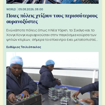
WORLD
09.08.2026, 08:00
Ποιες πόλεις χτίζουν τους περισσότερους
ουρανοξύστες
Ενώ κάποτε πόλεις όπως η Νέα Υόρκη, το Σικάγο και το
Χονγκ Κονγκ κυριαρχούσαν στην παγκόσμια κούρσα των
ψηλών κτιρίων, σήμερα το επίκεντρο έχει μετατοπιστεί
προς την Ασία
Ευθύμιος Τσιλιόπουλος