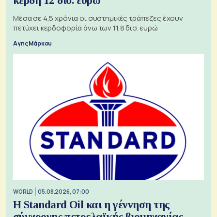
κέρδη 12 δισ. ευρώ
Μέσα σε 4,5 χρόνια οι συστημικές τράπεζες έχουν
πετύχει κερδοφορία άνω των 11,8 δισ. ευρώ
Αγης Μάρκου
WORLD
05.08.2026, 07:00
Η Standard Oil και η γέννηση της
σύγχρονης πετρελαϊκής βιομηχανίας