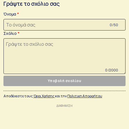
Γράψτε το σχόλιο σας
Όνομα
0 /50
Σχόλιο
0 /2000
Υποβολή σχολίου
Αποδέχεστε τους
Όροι Χρήσης
και την
Πολιτικη Απορρήτου