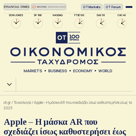
ΟΤ Markets
OT Forum
DOW JONES
SP 500
NASDAQ
FTSE 100
DAX 30
CAC 40
MARKETS
BUSINESS
ECONOMY
WORLD
Χ.Α.
ot.gr
/
Τεχνολογία
/
Apple – Η μάσκα AR που σχεδιάζει ίσως καθυστερήσει έως το
2023
Apple – Η μάσκα AR που
σχεδιάζει ίσως καθυστερήσει έως