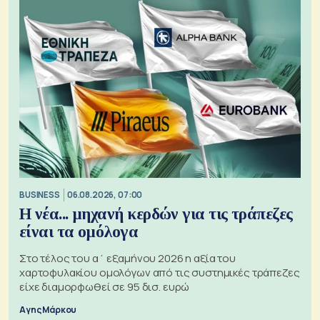
BUSINESS
06.08.2026, 07:00
Η νέα... μηχανή κερδών για τις τράπεζες
είναι τα ομόλογα
Στο τέλος του α΄ εξαμήνου 2026 η αξία του
χαρτοφυλακίου ομολόγων από τις συστημικές τράπεζες
είχε διαμορφωθεί σε 95 δισ. ευρώ
Αγης Μάρκου