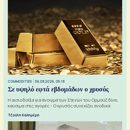
COMMODITIES
06.08.2026, 09:18
Σε υψηλό εφτά εβδομάδων ο χρυσός
Η αισιοδοξία για άνοιγμα των Στενών του Ορμούζ δίνει
καύσιμα στις αγορές - Ο χρυσός συνεχίζει ανοδικά
Τζούλη Καλημέρη