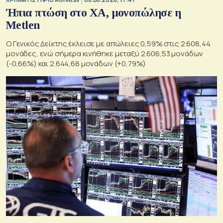
Ήπια πτώση στο ΧΑ, μονοπώλησε η
Metlen
O Γενικός Δείκτης έκλεισε με απώλειες 0,59% στις 2.608,44
μονάδες, ενώ σήμερα κινήθηκε μεταξύ 2.606,53 μονάδων
(-0,66%) και 2.644,68 μονάδων (+0,79%)