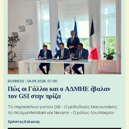
BUSINESS
06.08.2026, 07:00
Πώς οι Γάλλοι και ο ΑΔΜΗΕ έβαλαν
τον GSI στην πρίζα
Το παρασκήνιο για τον GSI – Ο μεθοδικός Μανουσάκης,
το πείσμα Meridiam και Nexans – Ο ρόλος του Μακρόν
Χρήστος Κολώνας