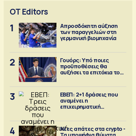
OT Editors
1
Απροσδόκητη αύξηση
των παραγγελιών στη
γερμανική βιομηχανία
2
Γουόρς: Υπό ποιες
προϋποθέσεις θα
αυξήσει τα επιτόκια τον
Σεπτέμβριο
3
ΕΒΕΠ: 2+1 δράσεις που
αναμένει η
επιχειρηματική
κοινότητα
4
Νέες απάτες στα crypto -
Τα υποψήφια θύματα