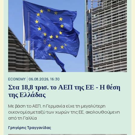
ECONOMY
06.08.2026, 16:30
Στα 18,8 τρισ. το ΑΕΠ της ΕΕ - Η θέση
της Ελλάδας
Με βάση το ΑΕΠ, η Γερμανία είχε τη μεγαλύτερη
οικονομία μεταξύ των χωρών της ΕΕ, ακολουθούμενη
από τη Γαλλία
Γρηγόρης Τραγγανίδας