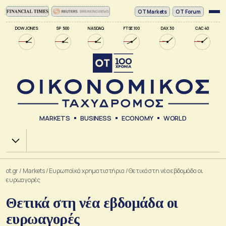
ΟΤ Markets
OT Forum
DOW JONES
SP 500
NASDAQ
FTSE 100
DAX 30
CAC 40
MARKETS
BUSINESS
ECONOMY
WORLD
Χ.Α.
ot.gr
/
Markets
/
Ευρωπαϊκά χρηματιστήρια
/
Θετικά στη νέα εβδομάδα οι
ευρωαγορές
Θετικά στη νέα εβδομάδα οι
ευρωαγορές