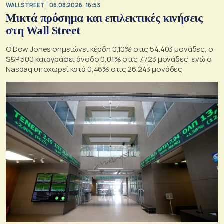
WALL STREET
06.08.2026, 16:53
Μικτά πρόσημα και επιλεκτικές κινήσεις
στη Wall Street
Ο Dow Jones σημειώνει κέρδη 0,10% στις 54.403 μονάδες, ο
S&P 500 καταγράφει άνοδο 0,01% στις 7.723 μονάδες, ενώ ο
Nasdaq υποχωρεί κατά 0,46% στις 26.243 μονάδες