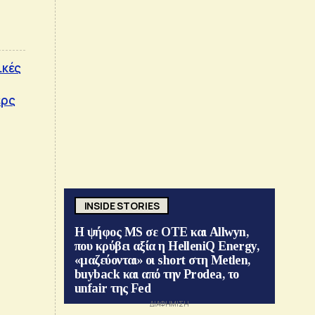
ικές
ερς
INSIDE STORIES
Η ψήφος MS σε ΟΤΕ και Allwyn,
που κρύβει αξία η HelleniQ Energy,
«μαζεύονται» οι short στη Metlen,
buyback και από την Prodea, το
unfair της Fed