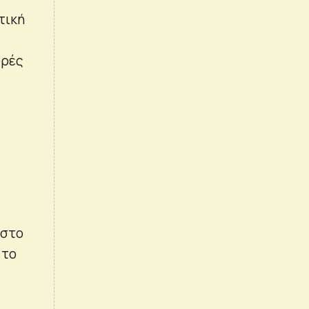
τική
ορές
υστο
 το