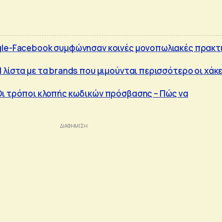
gle-Facebook συμφώνησαν κοινές μονοπωλιακές πρακτ
 λίστα με τα brands που μιμούνται περισσότερο οι χάκ
Οι τρόποι κλοπής κωδικών πρόσβασης – Πώς να