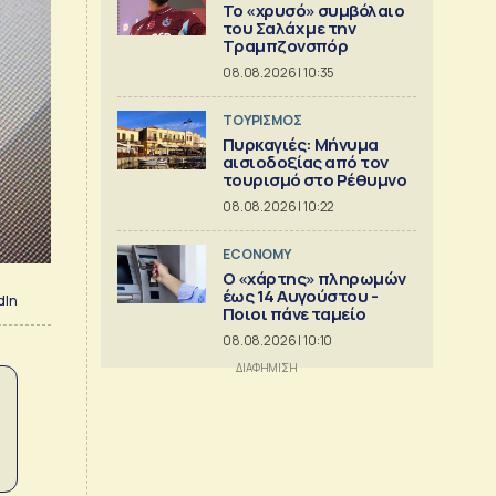
Το «χρυσό» συμβόλαιο
του Σαλάχ με την
Τραμπζονσπόρ
08.08.2026 | 10:35
ΤΟΥΡΙΣΜΟΣ
Πυρκαγιές: Μήνυμα
αισιοδοξίας από τον
τουρισμό στο Ρέθυμνο
08.08.2026 | 10:22
ECONOMY
Ο «χάρτης» πληρωμών
έως 14 Αυγούστου -
dIn
Ποιοι πάνε ταμείο
08.08.2026 | 10:10