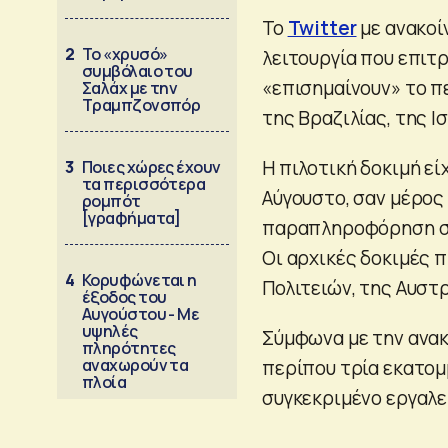
Το
Twitter
με ανακοί
2
Το «χρυσό»
λειτουργία που επιτ
συμβόλαιο του
«επισημαίνουν» το π
Σαλάχ με την
Τραμπζονσπόρ
της Βραζιλίας, της Ι
Η πιλοτική δοκιμή εί
3
Ποιες χώρες έχουν
τα περισσότερα
Αύγουστο, σαν μέρος
ρομπότ
[γραφήματα]
παραπληροφόρηση στ
Οι αρχικές δοκιμές
4
Κορυφώνεται η
Πολιτειών, της Αυστρ
έξοδος του
Αυγούστου - Με
υψηλές
Σύμφωνα με την ανακ
πληρότητες
αναχωρούν τα
περίπου τρία εκατο
πλοία
συγκεκριμένο εργαλε