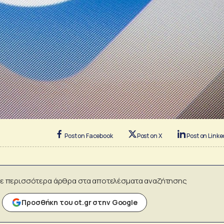
Post on Facebook
Post on X
Post on Linke
ε περισσότερα άρθρα στα αποτελέσματα αναζήτησης
Προσθήκη του ot.gr στην Google