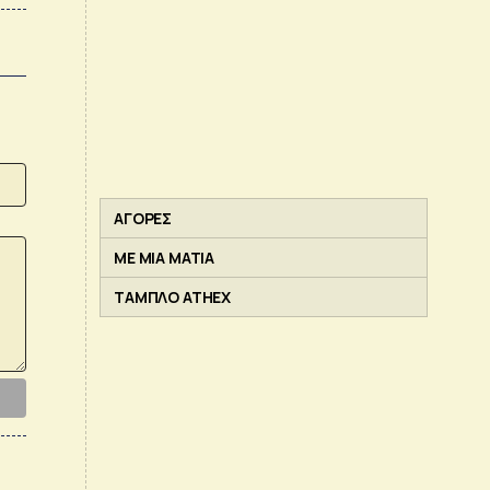
ΑΓΟΡΕΣ
ΜΕ ΜΙΑ ΜΑΤΙΑ
ΤΑΜΠΛΟ ATHEX