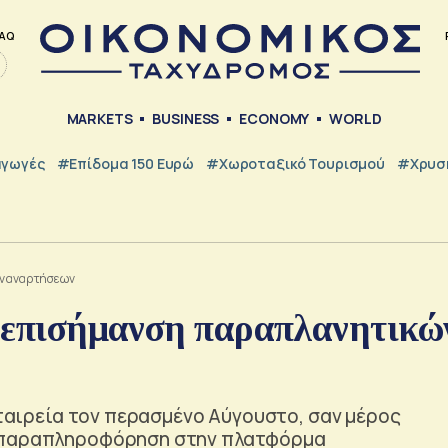
AQ
MARKETS
BUSINESS
ECONOMY
WORLD
γωγές
#Επίδομα 150 Ευρώ
#Χωροταξικό Τουρισμού
#Χρυσή
ών αναρτήσεων
 η επισήμανση παραπλανητικώ
 εταιρεία τον περασμένο Αύγουστο, σαν μέρος
η παραπληροφόρηση στην πλατφόρμα