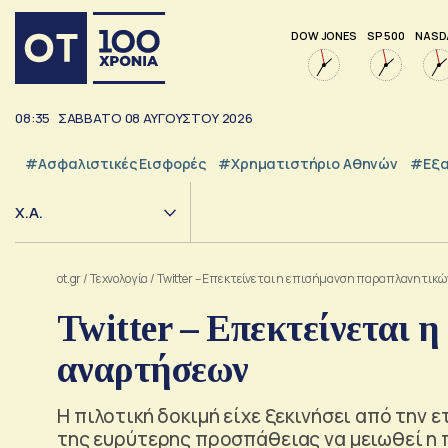
DOW JONES
SP 500
NASD
08:35
ΣΑΒΒΑΤΟ
08
ΑΥΓΟΥΣΤΟΥ
2026
#Ασφαλιστικές Εισφορές
#Χρηματιστήριο Αθηνών
#εξα
Χ.Α.
ot.gr
/
Τεχνολογία
/
Twitter – Επεκτείνεται η επισήμανση παραπλανητικ
Twitter – Επεκτείνεται
αναρτήσεων
Η πιλοτική δοκιμή είχε ξεκινήσει από την
της ευρύτερης προσπάθειας να μειωθεί 