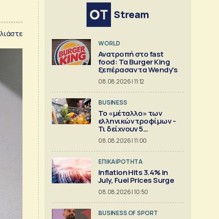
Stream
λιάστε
WORLD
Ανατροπή στο fast
food: Τα Burger King
ξεπέρασαν τα Wendy's
08.08.2026 | 11:12
BUSINESS
Το «μέταλλο» των
ελληνικών τροφίμων -
Τι δείχνουν 5
ισολογισμοί
08.08.2026 | 11:00
ΕΠΙΚΑΙΡΟΤΗΤΑ
Inflation Hits 3.4% in
July, Fuel Prices Surge
08.08.2026 | 10:50
BUSINESS OF SPORT