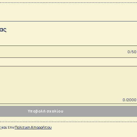
σας
0 /50
0 /2000
Υποβολή σχολίου
ς
και την
Πολιτικη Απορρήτου