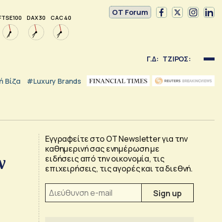
OT Forum
FTSE 100
DAX 30
CAC 40
Γ.Δ:
ΤΖΙΡΟΣ:
 Βίζα
#luxury Brands
Εγγραφείτε στο OT Newsletter για την
καθημερινή σας ενημέρωση με
ν
ειδήσεις από την οικονομία, τις
επιχειρήσεις, τις αγορές και τα διεθνή.