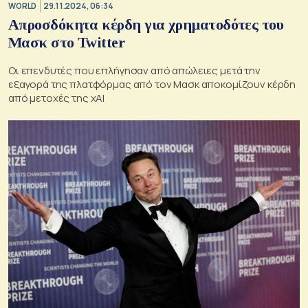
WORLD
29.11.2024, 06:34
Απροσδόκητα κέρδη για χρηματοδότες του
Μασκ στο Twitter
Οι επενδυτές που επλήγησαν από απώλειες μετά την
εξαγορά της πλατφόρμας από τον Μασκ αποκομίζουν κέρδη
από μετοχές της xAI