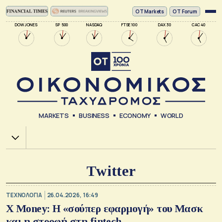
ΟΤ Markets
OT Forum
DOW JONES
SP 500
NASDAQ
FTSE 100
DAX 30
CAC 40
MARKETS
BUSINESS
ECONOMY
WORLD
Χ.Α.
Twitter
ΤΕΧΝΟΛΟΓΙΑ
26.04.2026, 16:49
Χ Money: Η «σούπερ εφαρμογή» του Μασκ
και η στροφή στη fintech