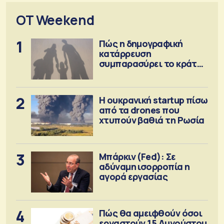
OT Weekend
1
Πώς η δημογραφική
κατάρρευση
συμπαρασύρει το κράτος
πρόνοιας
2
Η ουκρανική startup πίσω
από τα drones που
χτυπούν βαθιά τη Ρωσία
3
Μπάρκιν (Fed): Σε
αδύναμη ισορροπία η
αγορά εργασίας
4
Πώς θα αμειφθούν όσοι
εργαστούν 15 Αυγούστου