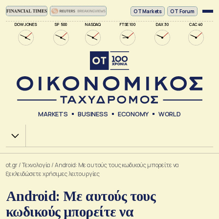
ΟΤ Markets
OT Forum
DOW JONES
SP 500
NASDAQ
FTSE 100
DAX 30
CAC 40
MARKETS
BUSINESS
ECONOMY
WORLD
Χ.Α.
ot.gr
/
Τεχνολογία
/
Android: Με αυτούς τους κωδικούς μπορείτε να
ξεκλειδώσετε χρήσιμες λειτουργίες
Android: Με αυτούς τους
κωδικούς μπορείτε να