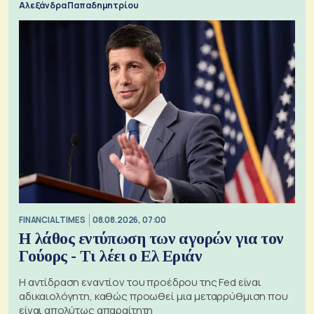
Αλεξάνδρα Παπαδημητρίου
FINANCIAL TIMES
08.08.2026, 07:00
Η λάθος εντύπωση των αγορών για τον
Γούορς - Τι λέει ο Ελ Εριάν
Η αντίδραση εναντίον του προέδρου της Fed είναι
αδικαιολόγητη, καθώς προωθεί μια μεταρρύθμιση που
είναι απολύτως απαραίτητη