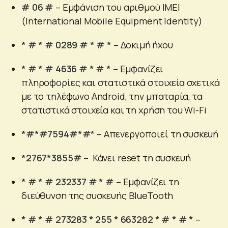
# 06 #
– Εμφάνιση του αριθμού IMEI
(International Mobile Equipment Identity)
* # * # 0289 # * # *
– Δοκιμή ήχου
* # * # 4636 # * # *
–
Εμφανίζει
πληροφορίες και στατιστικά στοιχεία σχετικά
με το τηλέφωνο Android, την μπαταρία, τα
στατιστικά στοιχεία και τη χρήση του Wi-Fi
*#*#7594#*#
* – Απενεργοποιεί τη συσκευή
*2767*3855#
– Κάνει reset τη συσκευή
* # * # 232337 # * #
– Εμφανίζει τη
διεύθυνση της συσκευής BlueTooth
* # * # 273283 * 255 * 663282 * # * # *
–