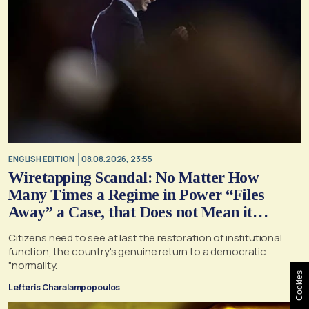
ENGLISH EDITION
08.08.2026, 23:55
Wiretapping Scandal: No Matter How
Many Times a Regime in Power “Files
Away” a Case, that Does not Mean it
Cannot, and Should not, be Reopened
Citizens need to see at last the restoration of institutional
function, the country's genuine return to a democratic
"normality.
Cookies
Lefteris Charalampopoulos