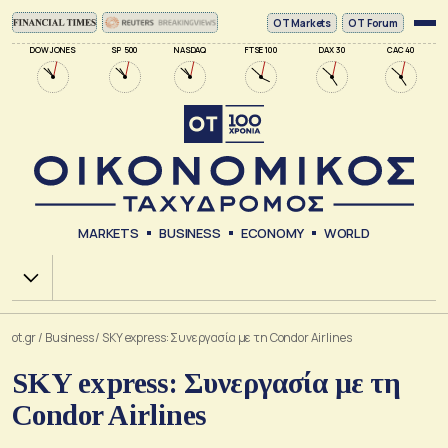
ΟΤ Markets
OT Forum
DOW JONES
SP 500
NASDAQ
FTSE 100
DAX 30
CAC 40
MARKETS
BUSINESS
ECONOMY
WORLD
Χ.Α.
ot.gr
/
Business
/
SKY express: Συνεργασία με τη Condor Airlines
SKY express: Συνεργασία με τη
Condor Airlines