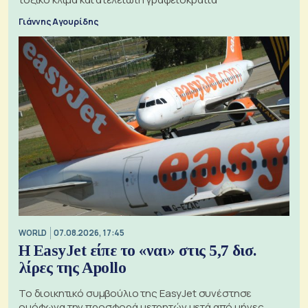
Γιάννης Αγουρίδης
WORLD
07.08.2026, 17:45
Η EasyJet είπε το «ναι» στις 5,7 δισ.
λίρες της Apollo
Το διοικητικό συμβούλιο της EasyJet συνέστησε
ομόφωνα την προσφορά μετρητών μετά από μήνες