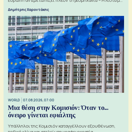
Ευρώπη αντιμετωπίζει πλέον τη βιομηχανία – Η λίστα με
τα 74 αιτήματα
Δημήτρης Χαροντάκης
WORLD
07.08.2026, 07:00
Μια θέση στην Κομισιόν: Όταν το...
όνειρο γίνεται εφιάλτης
Υπάλληλοι της Κομισιόν καταγγέλλουν εξουθένωση,
τοξικό κλίμα και ατελείωτη γραφειοκρατία