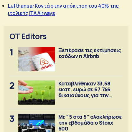
Lufthansa: Κοντά στην απόκτηση του 40% της
ιταλικής ITA Airways
OT Editors
1
Ξεπέρασε τις εκτιμήσεις
εσόδων η Airbnb
2
Καταβλήθηκαν 33,58
εκατ. ευρώ σε 67.746
δικαιούχους για την
αγορά λιπασμάτων
3
Με "5 στα 5" ολοκλήρωσε
την εβδομάδα ο Stoxx
600