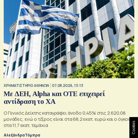
XΡΗΜΑΤΙΣΤΗΡΙΟ ΑΘΗΝΩΝ
07.08.2026, 13:13
Με ΔΕΗ, Alpha και ΟΤΕ επιχειρεί
αντίδραση το ΧΑ
Ο Γενικός Δείκτης καταγράφει άνοδο 0,45% στις 2.620,08
μονάδες, ενώ ο τζίρος είναι στα 68,2 εκατ. ευρώ και ο όγκος
Cookies
στα 11,7 εκατ. τεμάχια
Αλεξάνδρα Τόμπρα