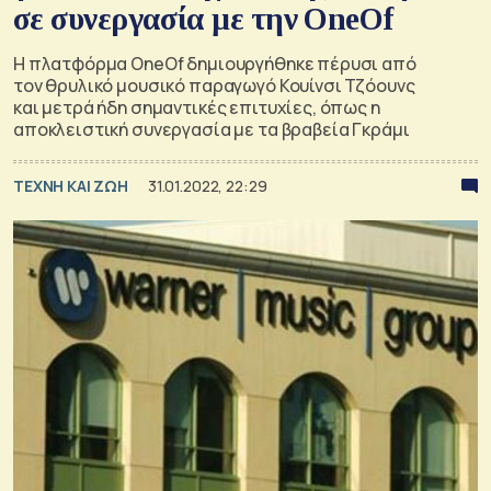
σε συνεργασία με την OneOf
Η πλατφόρμα OneOf δημιουργήθηκε πέρυσι από
τον θρυλικό μουσικό παραγωγό Κουίνσι Τζόουνς
και μετρά ήδη σημαντικές επιτυχίες, όπως η
αποκλειστική συνεργασία με τα βραβεία Γκράμι
TΕΧΝΗ ΚΑΙ ΖΩΗ
31.01.2022, 22:29