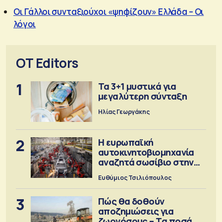
Οι Γάλλοι συνταξιούχοι «ψηφίζουν» Ελλάδα – Οι
λόγοι
OT Editors
1
Τα 3+1 μυστικά για
μεγαλύτερη σύνταξη
Ηλίας Γεωργάκης
2
Η ευρωπαϊκή
αυτοκινητοβιομηχανία
αναζητά σωσίβιο στην
Κίνα
Ευθύμιος Τσιλιόπουλος
3
Πώς θα δοθούν
αποζημιώσεις για
ζωονόσους – Τα ποσά