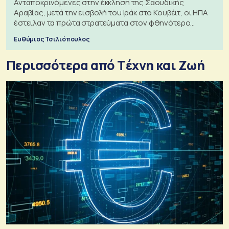
Ανταποκρινόμενες στην έκκληση της Σαουδικής
Αραβίας, μετά την εισβολή του Ιράκ στο Κουβέιτ, οι ΗΠΑ
έστειλαν τα πρώτα στρατεύματα στον φθηνότερο
πόλεμο της ιστορίας τους
Ευθύμιος Τσιλιόπουλος
Περισσότερα από Tέχνη και Ζωή