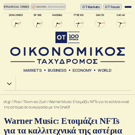
ΟΤ Markets
OT Forum
DOW JONES
SP 500
NASDAQ
FTSE 100
DAX 30
CAC 40
MARKETS
BUSINESS
ECONOMY
WORLD
Χ.Α.
ot.gr
/
Plus
/
Tέχνη και Ζωή
/
Warner Music: Ετοιμάζει NFTs για τα καλλιτεχνικά
της αστέρια σε συνεργασία με την OneOf
Warner Music: Ετοιμάζει NFTs
για τα καλλιτεχνικά της αστέρια