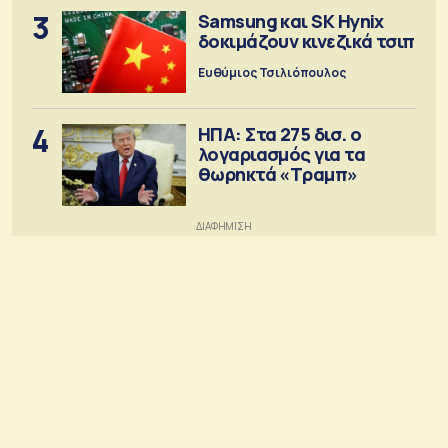
3
Samsung και SK Hynix
δοκιμάζουν κινεζικά τσιπ
Ευθύμιος Τσιλιόπουλος
4
ΗΠΑ: Στα 275 δισ. ο
λογαριασμός για τα
θωρηκτά «Τραμπ»