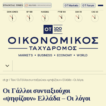
ΟΤ Markets
OT Forum
DOW JONES
SP 500
NASDAQ
FTSE 100
DAX 30
CAC 40
MARKETS
BUSINESS
ECONOMY
WORLD
Χ.Α.
ot.gr
/
Tax
/
Οι Γάλλοι συνταξιούχοι «ψηφίζουν» Ελλάδα – Οι λόγοι
Οι Γάλλοι συνταξιούχοι
«ψηφίζουν» Ελλάδα – Οι λόγοι