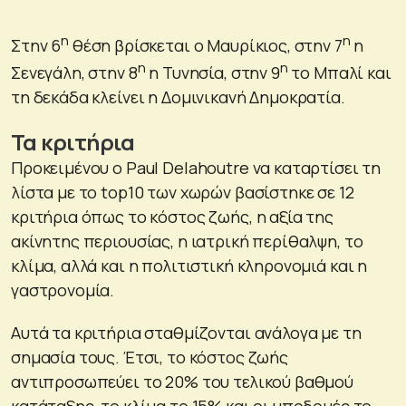
η
η
Στην 6
θέση βρίσκεται ο Μαυρίκιος, στην 7
η
η
η
Σενεγάλη, στην 8
η Τυνησία, στην 9
το Μπαλί και
τη δεκάδα κλείνει η Δομινικανή Δημοκρατία.
Τα κριτήρια
Προκειμένου ο Paul Delahoutre να καταρτίσει τη
λίστα με το top10 των χωρών βασίστηκε σε 12
κριτήρια όπως το κόστος ζωής, η αξία της
ακίνητης περιουσίας, η ιατρική περίθαλψη, το
κλίμα, αλλά και η πολιτιστική κληρονομιά και η
γαστρονομία.
Αυτά τα κριτήρια σταθμίζονται ανάλογα με τη
σημασία τους. Έτσι, το κόστος ζωής
αντιπροσωπεύει το 20% του τελικού βαθμού
κατάταξης, το κλίμα το 15% και οι υποδομές το