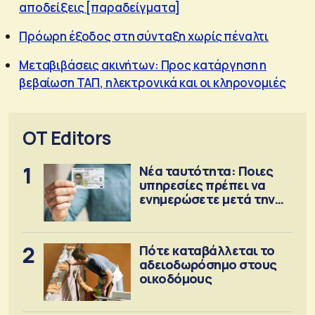
αποδείξεις [παραδείγματα]
Πρόωρη έξοδος στη σύνταξη χωρίς πέναλτι
Μεταβιβάσεις ακινήτων: Προς κατάργηση η
βεβαίωση ΤΑΠ, ηλεκτρονικά και οι κληρονομιές
OT Editors
1
Νέα ταυτότητα: Ποιες
υπηρεσίες πρέπει να
ενημερώσετε μετά την
έκδοση
2
Πότε καταβάλλεται το
αδειοδωρόσημο στους
οικοδόμους