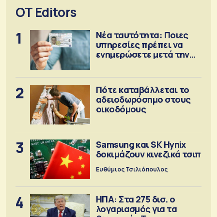
OT Editors
1
Νέα ταυτότητα: Ποιες
υπηρεσίες πρέπει να
ενημερώσετε μετά την
έκδοση
2
Πότε καταβάλλεται το
αδειοδωρόσημο στους
οικοδόμους
3
Samsung και SK Hynix
δοκιμάζουν κινεζικά τσιπ
Ευθύμιος Τσιλιόπουλος
4
ΗΠΑ: Στα 275 δισ. ο
λογαριασμός για τα