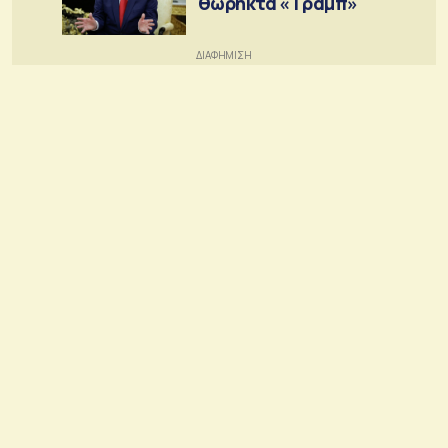
θωρηκτά «Τραμπ»