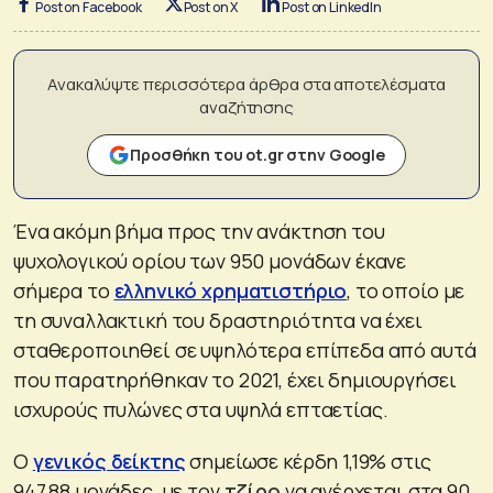
Post on Facebook
Post on X
Post on LinkedIn
Ανακαλύψτε περισσότερα άρθρα στα αποτελέσματα
αναζήτησης
Προσθήκη του ot.gr στην Google
Ένα ακόμη βήμα προς την ανάκτηση του
ψυχολογικού ορίου των 950 μονάδων έκανε
σήμερα το
ελληνικό χρηματιστήριο
, το οποίο με
τη συναλλακτική του δραστηριότητα να έχει
σταθεροποιηθεί σε υψηλότερα επίπεδα από αυτά
που παρατηρήθηκαν το 2021, έχει δημιουργήσει
ισχυρούς πυλώνες στα υψηλά επταετίας.
Ο
γενικός δείκτης
σημείωσε κέρδη 1,19% στις
947,88 μονάδες, με τον
τζίρο
να ανέρχεται στα 90