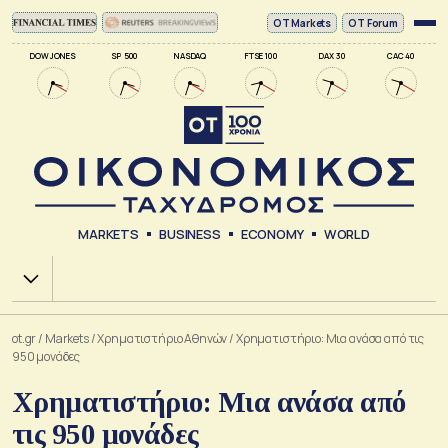
ΟΤ Markets
OT Forum
DOW JONES
SP 500
NASDAQ
FTSE 100
DAX 30
CAC 40
MARKETS
BUSINESS
ECONOMY
WORLD
Χ.Α.
ot.gr
/
Markets
/
Xρηματιστήριο Αθηνών
/
Χρηματιστήριο: Μια ανάσα από τις
950 μονάδες
Χρηματιστήριο: Μια ανάσα από
τις 950 μονάδες