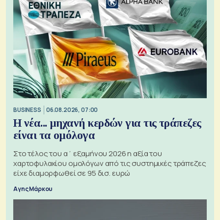
BUSINESS
06.08.2026, 07:00
Η νέα... μηχανή κερδών για τις τράπεζες
είναι τα ομόλογα
Στο τέλος του α΄ εξαμήνου 2026 η αξία του
χαρτοφυλακίου ομολόγων από τις συστημικές τράπεζες
είχε διαμορφωθεί σε 95 δισ. ευρώ
Αγης Μάρκου