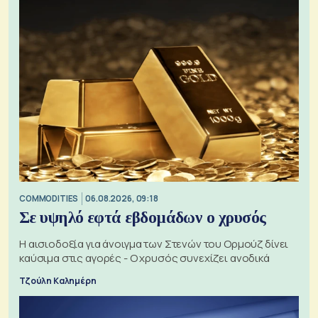
COMMODITIES
06.08.2026, 09:18
Σε υψηλό εφτά εβδομάδων ο χρυσός
Η αισιοδοξία για άνοιγμα των Στενών του Ορμούζ δίνει
καύσιμα στις αγορές - Ο χρυσός συνεχίζει ανοδικά
Τζούλη Καλημέρη