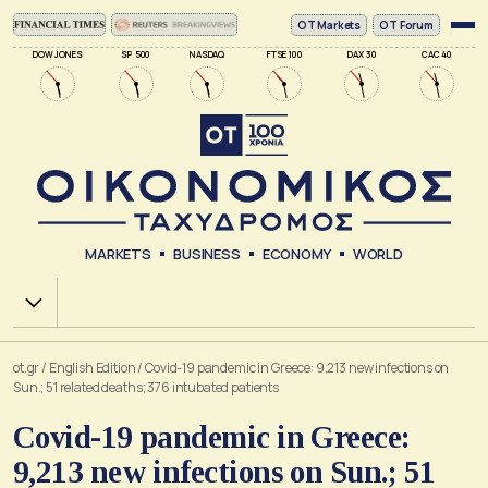
ΟΤ Markets
OT Forum
DOW JONES
SP 500
NASDAQ
FTSE 100
DAX 30
CAC 40
MARKETS
BUSINESS
ECONOMY
WORLD
Χ.Α.
ot.gr
/
English Edition
/
Covid-19 pandemic in Greece: 9,213 new infections on
Sun.; 51 related deaths; 376 intubated patients
Covid-19 pandemic in Greece:
9,213 new infections on Sun.; 51