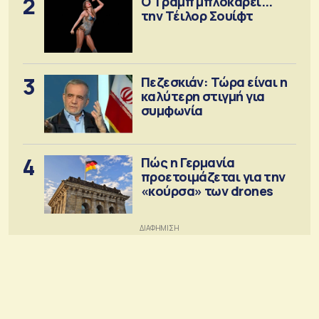
2
Ο Τραμπ μπλοκάρει...
την Τέιλορ Σουίφτ
3
Πεζεσκιάν: Τώρα είναι η
καλύτερη στιγμή για
συμφωνία
4
Πώς η Γερμανία
προετοιμάζεται για την
«κούρσα» των drones