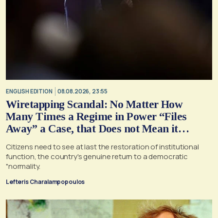
ENGLISH EDITION
08.08.2026, 23:55
Wiretapping Scandal: No Matter How
Many Times a Regime in Power “Files
Away” a Case, that Does not Mean it
Cannot, and Should not, be Reopened
Citizens need to see at last the restoration of institutional
function, the country's genuine return to a democratic
"normality.
Lefteris Charalampopoulos