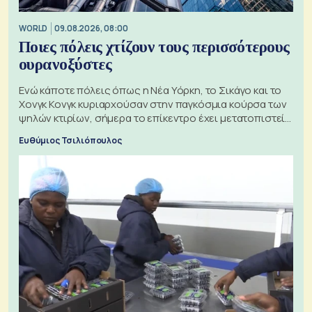
WORLD
09.08.2026, 08:00
Ποιες πόλεις χτίζουν τους περισσότερους
ουρανοξύστες
Ενώ κάποτε πόλεις όπως η Νέα Υόρκη, το Σικάγο και το
Χονγκ Κονγκ κυριαρχούσαν στην παγκόσμια κούρσα των
ψηλών κτιρίων, σήμερα το επίκεντρο έχει μετατοπιστεί
προς την Ασία
Ευθύμιος Τσιλιόπουλος