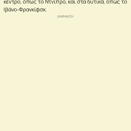
κέντρο, όπως το Ντνίπρο, και στα δυτικά, όπως το
Ιβάνο-Φρανκίφσκ.