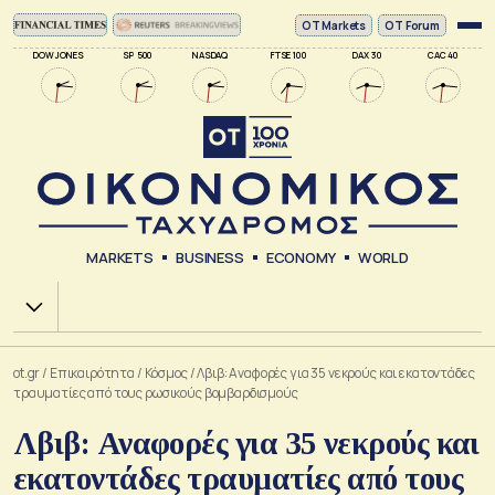
ΟΤ Markets
OT Forum
DOW JONES
SP 500
NASDAQ
FTSE 100
DAX 30
CAC 40
MARKETS
BUSINESS
ECONOMY
WORLD
Χ.Α.
ot.gr
/
Επικαιρότητα
/
Κόσμος
/
Λβιβ: Αναφορές για 35 νεκρούς και εκατοντάδες
τραυματίες από τους ρωσικούς βομβαρδισμούς
Λβιβ: Αναφορές για 35 νεκρούς και
εκατοντάδες τραυματίες από τους