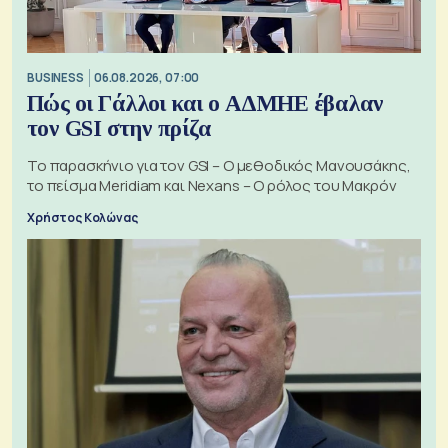
BUSINESS
06.08.2026, 07:00
Πώς οι Γάλλοι και ο ΑΔΜΗΕ έβαλαν
τον GSI στην πρίζα
Το παρασκήνιο για τον GSI – Ο μεθοδικός Μανουσάκης,
το πείσμα Meridiam και Nexans – Ο ρόλος του Μακρόν
Χρήστος Κολώνας