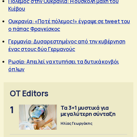
Πόλεμος στην Ουκρανία: Η δύσκολη μάχη του
Κιέβου
Ουκρανία: «Ποτέ πόλεμος!» έγραψε σε tweet του
ο πάπας Φραγκίσκος
Γερμανία: Δυσαρεστημένος από την κυβέρνηση
ένας στους δύο Γερμανούς
Ρωσία: Απειλεί να χτυπήσει τα δυτικά κονβόι
όπλων
OT Editors
1
Τα 3+1 μυστικά για
μεγαλύτερη σύνταξη
Ηλίας Γεωργάκης