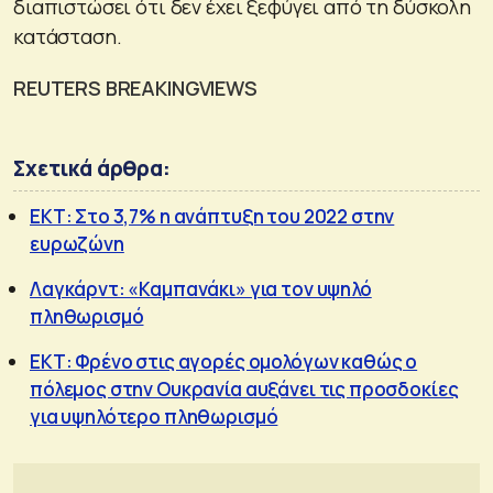
διαπιστώσει ότι δεν έχει ξεφύγει από τη δύσκολη
κατάσταση.
REUTERS BREAKINGVIEWS
Σχετικά άρθρα:
ΕΚΤ: Στο 3,7% η ανάπτυξη του 2022 στην
ευρωζώνη
Λαγκάρντ: «Καμπανάκι» για τον υψηλό
πληθωρισμό
ΕΚΤ: Φρένο στις αγορές ομολόγων καθώς ο
πόλεμος στην Ουκρανία αυξάνει τις προσδοκίες
για υψηλότερο πληθωρισμό