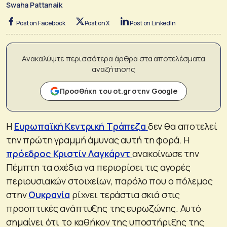
Swaha Pattanaik
Post on Facebook
Post on X
Post on LinkedIn
Ανακαλύψτε περισσότερα άρθρα στα αποτελέσματα
αναζήτησης
Προσθήκη του ot.gr στην Google
Η
Ευρωπαϊκή Κεντρική Τράπεζα
δεν θα αποτελεί
την πρώτη γραμμή άμυνας αυτή τη φορά. Η
πρόεδρος Κριστίν Λαγκάρντ
ανακοίνωσε την
Πέμπτη τα σχέδια να περιορίσει τις αγορές
περιουσιακών στοιχείων, παρόλο που ο πόλεμος
στην
Ουκρανία
ρίχνει τεράστια σκιά στις
προοπτικές ανάπτυξης της ευρωζώνης. Αυτό
σημαίνει ότι το καθήκον της υποστήριξης της