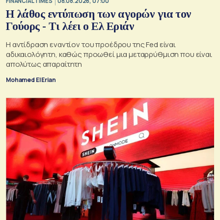
FINANCIAL TIMES
08.08.2026, 07:00
Η λάθος εντύπωση των αγορών για τον
Γούορς - Τι λέει ο Ελ Εριάν
Η αντίδραση εναντίον του προέδρου της Fed είναι
αδικαιολόγητη, καθώς προωθεί μια μεταρρύθμιση που είναι
απολύτως απαραίτητη
Mohamed El Erian