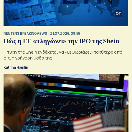
REUTERS BREAKINGVIEWS
21.07.2026, 09:56
Πώς η ΕΕ «πληγώνει» την IPO της Shein
Η τύχη της Shein ενδέχεται να «ξεθωριάζει» ταχύτερα από
ό,τι η γρήγορη μόδα της
Katrina Hamlin