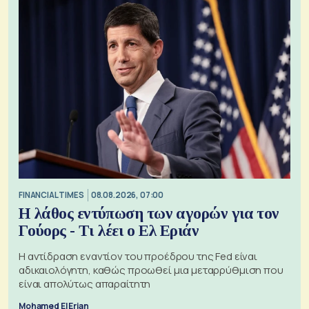
FINANCIAL TIMES
08.08.2026, 07:00
Η λάθος εντύπωση των αγορών για τον
Γούορς - Τι λέει ο Ελ Εριάν
Η αντίδραση εναντίον του προέδρου της Fed είναι
αδικαιολόγητη, καθώς προωθεί μια μεταρρύθμιση που
είναι απολύτως απαραίτητη
Mohamed El Erian