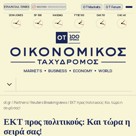
ΟΤ Markets
OT Forum
DOW JONES
SP 500
NASDAQ
FTSE 100
DAX 30
CAC 40
MARKETS
BUSINESS
ECONOMY
WORLD
Χ.Α.
ot.gr
/
Partners
/
Reuters Breakingviews
/
ΕΚΤ προς πολιτικούς: Και τώρα η
σειρά σας!
ΕΚΤ προς πολιτικούς: Και τώρα η
σειρά σας!