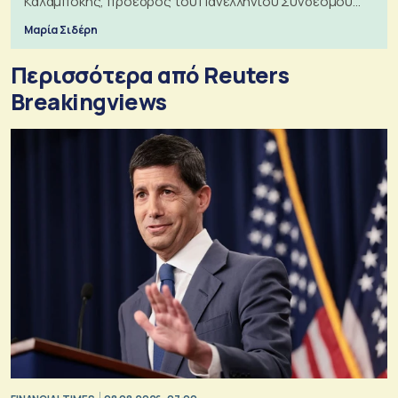
Καλαμπόκης, πρόεδρος του Πανελληνίου Συνδέσμου
Εξαγωγέων
Μαρία Σιδέρη
Περισσότερα από Reuters
Breakingviews