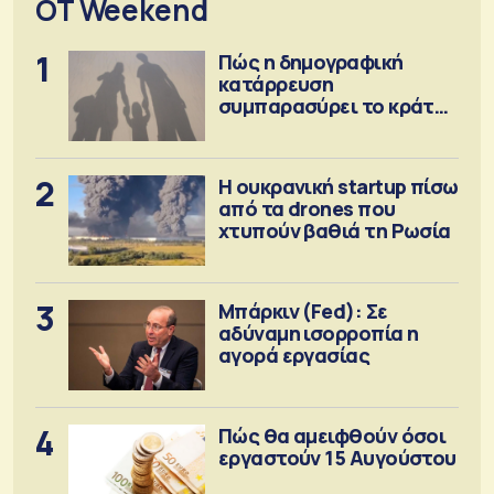
OT Weekend
1
Πώς η δημογραφική
κατάρρευση
συμπαρασύρει το κράτος
πρόνοιας
2
Η ουκρανική startup πίσω
από τα drones που
χτυπούν βαθιά τη Ρωσία
3
Μπάρκιν (Fed): Σε
αδύναμη ισορροπία η
αγορά εργασίας
4
Πώς θα αμειφθούν όσοι
εργαστούν 15 Αυγούστου