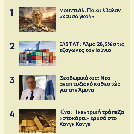
1
Μουντιάλ: Ποιοι έβαλαν
«χρυσό γκολ»
2
ΕΛΣΤΑΤ: Άλμα 26,3% στις
εξαγωγές τον Ιούνιο
3
Θεοδωρικάκος: Νέο
αναπτυξιακό καθεστώς
για την Άμυνα
4
Κίνα: Η κεντρική τράπεζα
«στοκάρει» χρυσό στο
Χονγκ Κονγκ