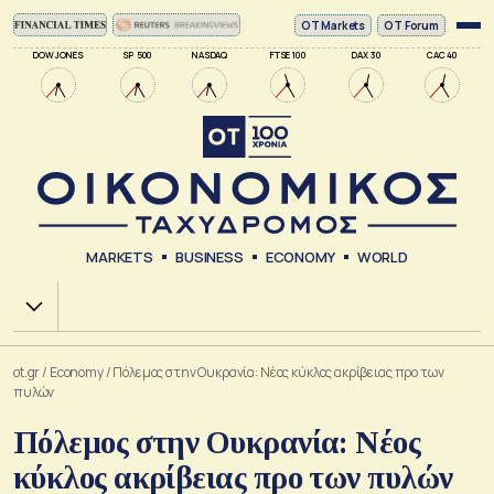
ΟΤ Markets
OT Forum
DOW JONES
SP 500
NASDAQ
FTSE 100
DAX 30
CAC 40
MARKETS
BUSINESS
ECONOMY
WORLD
Χ.Α.
ot.gr
/
Economy
/
Πόλεμος στην Ουκρανία: Νέος κύκλος ακρίβειας προ των
πυλών
Πόλεμος στην Ουκρανία: Νέος
κύκλος ακρίβειας προ των πυλών