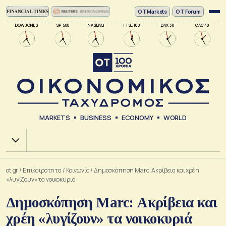
ΟΤ Markets
OT Forum
DOW JONES
SP 500
NASDAQ
FTSE 100
DAX 30
CAC 40
MARKETS
BUSINESS
ECONOMY
WORLD
Χ.Α.
ot.gr
/
Επικαιρότητα
/
Κοινωνία
/
Δημοσκόπηση Marc: Ακρίβεια και χρέη
«λυγίζουν» τα νοικοκυριά
Δημοσκόπηση Marc: Ακρίβεια και
χρέη «λυγίζουν» τα νοικοκυριά