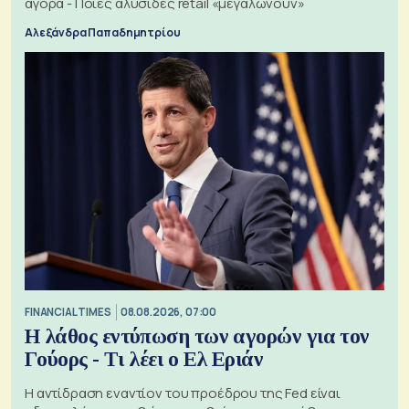
αγορά - Ποιες αλυσίδες retail «μεγαλώνουν»
Αλεξάνδρα Παπαδημητρίου
FINANCIAL TIMES
08.08.2026, 07:00
Η λάθος εντύπωση των αγορών για τον
Γούορς - Τι λέει ο Ελ Εριάν
Η αντίδραση εναντίον του προέδρου της Fed είναι