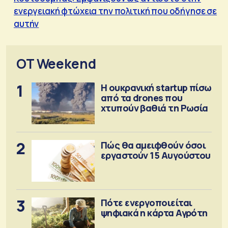
ενεργειακή φτώχεια την πολιτική που οδήγησε σε
αυτήν
OT Weekend
1
Η ουκρανική startup πίσω
από τα drones που
χτυπούν βαθιά τη Ρωσία
2
Πώς θα αμειφθούν όσοι
εργαστούν 15 Αυγούστου
3
Πότε ενεργοποιείται
ψηφιακά η κάρτα Αγρότη