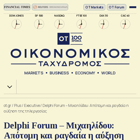
ΟΤ Markets
OT Forum
DOW JONES
SP 500
NASDAQ
FTSE 100
DAX 30
CAC 40
MARKETS
BUSINESS
ECONOMY
WORLD
Χ.Α.
ot.gr
/
Plus
/
Executive
/
Delphi Forum – Μιχαηλίδου: Απότομη και ραγδαία η
αύξηση της τηλεργασίας
Delphi Forum – Μιχαηλίδου:
Απότομη και ραγδαία η αύξηση