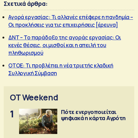
Σχετικά άρθρα:
Αγορά εργασίας: Τι αλλαγές επέφερε η πανδημία –
Οι προκλήσεις για τις επιχειρήσεις [έρευνα]
ΔΝΤ – Το παράδοξο της αγοράς εργασίας: Οι
κενές θέσεις, οι μισθοί και η απειλή του
πληθωρισμού
ΟΤΟΕ: Τι προβλέπει η νέα τριετής κλαδική
Συλλογική Σύμβαση
OT Weekend
1
Πότε ενεργοποιείται
ψηφιακά η κάρτα Αγρότη