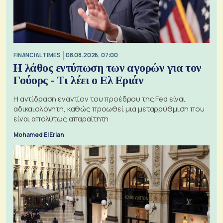
FINANCIAL TIMES
08.08.2026, 07:00
Η λάθος εντύπωση των αγορών για τον
Γούορς - Τι λέει ο Ελ Εριάν
Η αντίδραση εναντίον του προέδρου της Fed είναι
αδικαιολόγητη, καθώς προωθεί μια μεταρρύθμιση που
είναι απολύτως απαραίτητη
Mohamed El Erian