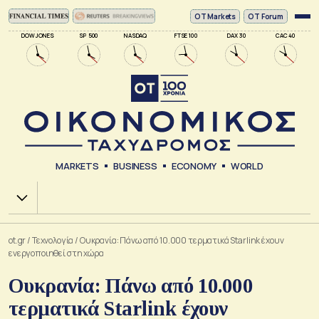
ΟΤ Markets
OT Forum
DOW JONES
SP 500
NASDAQ
FTSE 100
DAX 30
CAC 40
MARKETS
BUSINESS
ECONOMY
WORLD
Χ.Α.
ot.gr
/
Τεχνολογία
/
Ουκρανία: Πάνω από 10.000 τερματικά Starlink έχουν
ενεργοποιηθεί στη χώρα
Ουκρανία: Πάνω από 10.000
τερματικά Starlink έχουν