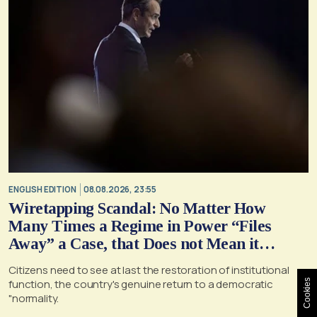
ENGLISH EDITION
08.08.2026, 23:55
Wiretapping Scandal: No Matter How
Many Times a Regime in Power “Files
Away” a Case, that Does not Mean it
Cannot, and Should not, be Reopened
Citizens need to see at last the restoration of institutional
function, the country's genuine return to a democratic
Cookies
"normality.