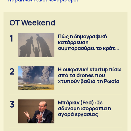
OT Weekend
1
Πώς η δημογραφική
κατάρρευση
συμπαρασύρει το κράτος
πρόνοιας
2
Η ουκρανική startup πίσω
από τα drones που
χτυπούν βαθιά τη Ρωσία
3
Μπάρκιν (Fed): Σε
αδύναμη ισορροπία η
αγορά εργασίας