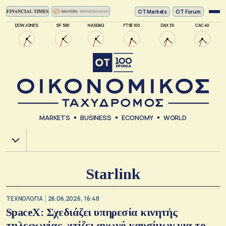
ΟΤ Markets
OT Forum
DOW JONES
SP 500
NASDAQ
FTSE 100
DAX 30
CAC 40
MARKETS
BUSINESS
ECONOMY
WORLD
Χ.Α.
Starlink
ΤΕΧΝΟΛΟΓΙΑ
26.06.2026, 16:48
SpaceX: Σχεδιάζει υπηρεσία κινητής
τηλεφωνίας, χτίζει αγωγό καυσίμων για το