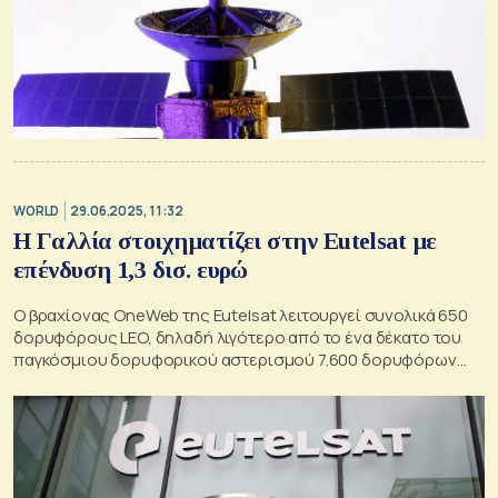
WORLD
29.06.2025, 11:32
Η Γαλλία στοιχηματίζει στην Eutelsat με
επένδυση 1,3 δισ. ευρώ
Ο βραχίονας OneWeb της Eutelsat λειτουργεί συνολικά 650
δορυφόρους LEO, δηλαδή λιγότερο από το ένα δέκατο του
παγκόσμιου δορυφορικού αστερισμού 7.600 δορυφόρων
της Starlink