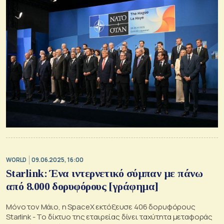
WORLD
09.06.2025, 16:00
Starlink: Ένα ιντερνετικό σύμπαν με πάνω
από 8.000 δορυφόρους [γράφημα]
Μόνο τον Μάιο, η SpaceX εκτόξευσε 406 δορυφόρους
Starlink - Το δίκτυο της εταιρείας δίνει ταχύτητα μεταφοράς