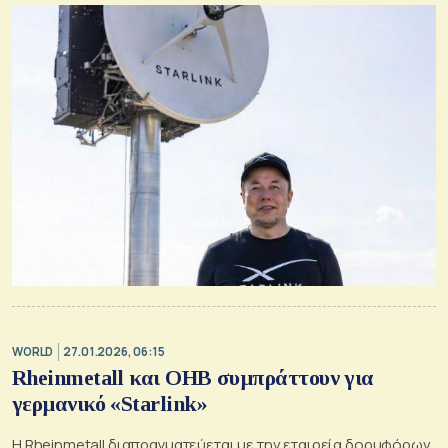
WORLD
27.01.2026, 06:15
Rheinmetall και OHB συμπράττουν για
γερμανικό «Starlink»
Η Rheinmetall διαπραγματεύεται με την εταιρεία δορυφόρων