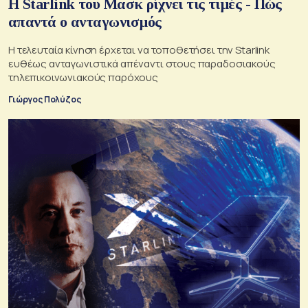
Η Starlink του Μασκ ρίχνει τις τιμές - Πώς
απαντά ο ανταγωνισμός
H τελευταία κίνηση έρχεται να τοποθετήσει την Starlink
ευθέως ανταγωνιστικά απέναντι στους παραδοσιακούς
τηλεπικοινωνιακούς παρόχους
Γιώργος Πολύζος