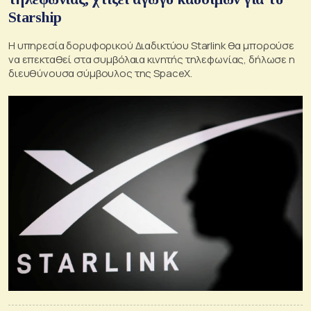
Starship
H υπηρεσία δορυφορικού Διαδικτύου Starlink θα μπορούσε
να επεκταθεί στα συμβόλαια κινητής τηλεφωνίας, δήλωσε η
διευθύνουσα σύμβουλος της SpaceX.