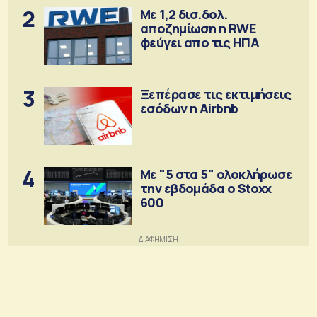
2
Με 1,2 δισ.δολ.
αποζημίωση η RWE
φεύγει απο τις ΗΠΑ
3
Ξεπέρασε τις εκτιμήσεις
εσόδων η Airbnb
4
Με "5 στα 5" ολοκλήρωσε
την εβδομάδα ο Stoxx
600