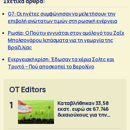
Σχετικά άρθρα:
G7: Οι ηγέτες συμφώνησαν να μελετήσουν την
επιβολή ανώτατων τιμών στη ρωσική ενέργεια
Ρωσία: Ο Πούτιν εγγυάται στον ομόλογό του Ζαΐχ
Μπολσονάρου λιπάσματα για τη γεωργία της
Βραζιλίας
Ενεργειακή κρίση: Έδωσαν τα χέρια Σολτς και
Τριντό – Πού αποσκοπεί το Βερολίνο
OT Editors
1
Καταβλήθηκαν 33,58
εκατ. ευρώ σε 67.746
δικαιούχους για την
αγορά λιπασμάτων