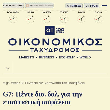
ΟΤ Markets
OT Forum
DOW JONES
SP 500
NASDAQ
FTSE 100
DAX 30
CAC 40
MARKETS
BUSINESS
ECONOMY
WORLD
Χ.Α.
ot.gr
/
World
/
G7: Πέντε δισ. δολ. για την επισιτιστική ασφάλεια
G7: Πέντε δισ. δολ. για την
επισιτιστική ασφάλεια