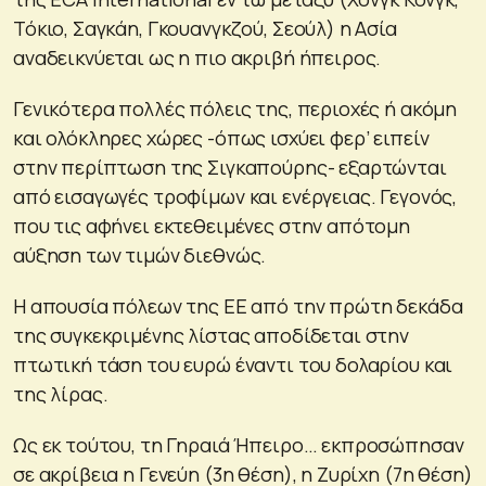
Τόκιο, Σαγκάη, Γκουανγκζού, Σεούλ) η Ασία
αναδεικνύεται ως η πιο ακριβή ήπειρος.
Γενικότερα πολλές πόλεις της, περιοχές ή ακόμη
και ολόκληρες χώρες -όπως ισχύει φερ’ ειπείν
στην περίπτωση της Σιγκαπούρης- εξαρτώνται
από εισαγωγές τροφίμων και ενέργειας. Γεγονός,
που τις αφήνει εκτεθειμένες στην απότομη
αύξηση των τιμών διεθνώς.
Η απουσία πόλεων της ΕΕ από την πρώτη δεκάδα
της συγκεκριμένης λίστας αποδίδεται στην
πτωτική τάση του ευρώ έναντι του δολαρίου και
της λίρας.
Ως εκ τούτου, τη Γηραιά Ήπειρο… εκπροσώπησαν
σε ακρίβεια η Γενεύη (3η θέση), η Ζυρίχη (7η θέση)