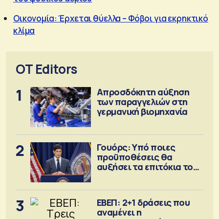
Οικονομία: Έρχεται θύελλα – Φόβοι για εκρηκτικό
κλίμα
OT Editors
1
Απροσδόκητη αύξηση
των παραγγελιών στη
γερμανική βιομηχανία
2
Γουόρς: Υπό ποιες
προϋποθέσεις θα
αυξήσει τα επιτόκια τον
Σεπτέμβριο
3
ΕΒΕΠ: 2+1 δράσεις που
αναμένει η