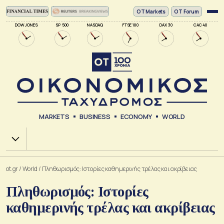
ΟΤ Markets
OT Forum
DOW JONES
SP 500
NASDAQ
FTSE 100
DAX 30
CAC 40
MARKETS
BUSINESS
ECONOMY
WORLD
Χ.Α.
ot.gr
/
World
/
Πληθωρισμός: Ιστορίες καθημερινής τρέλας και ακρίβειας
Πληθωρισμός: Ιστορίες
καθημερινής τρέλας και ακρίβειας