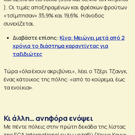
). Οι τιμές αποξηραμένων και φρέσκων φρούτων
«τσίμπησαν» 35,9% και 19,6%. Η άνοδος
συνεχίζεται.
Διαβάστε επίσης:
Κίνα: Μειώνει μετά από 2
χρόνια το διάστημα καραντίντας για
ταξιδιώτες
Τώρα «όλα έχουν ακριβύνει», λέει ο Τζέρι Τζανγκ,
ένας κάτοικος της πόλης: «από το κούρεμα, έως
τα ενοίκια».
Κι άλλη… ανηφόρα ενόψει
Με πέντε πόλεις στην πρώτη δεκάδα της λίστας
της ECA International εν τω μεταξύ (Χονγκ Κονγκ,