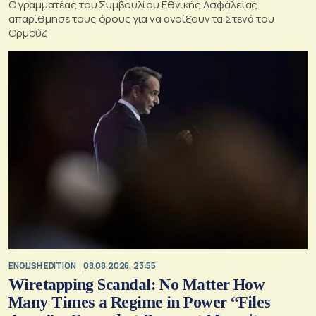
Ο γραμματέας του Συμβουλίου Εθνικής Ασφάλειας
απαρίθμησε τους όρους για να ανοίξουν τα Στενά του
Ορμούζ
ENGLISH EDITION
08.08.2026, 23:55
Wiretapping Scandal: No Matter How
Many Times a Regime in Power “Files