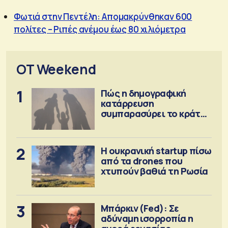
Φωτιά στην Πεντέλη: Απομακρύνθηκαν 600
πολίτες – Ριπές ανέμου έως 80 χιλιόμετρα
OT Weekend
1
Πώς η δημογραφική
κατάρρευση
συμπαρασύρει το κράτος
πρόνοιας
2
Η ουκρανική startup πίσω
από τα drones που
χτυπούν βαθιά τη Ρωσία
3
Μπάρκιν (Fed): Σε
αδύναμη ισορροπία η