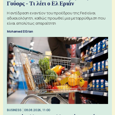
Γούορς - Τι λέει ο Ελ Εριάν
Η αντίδραση εναντίον του προέδρου της Fed είναι
αδικαιολόγητη, καθώς προωθεί μια μεταρρύθμιση που
είναι απολύτως απαραίτητη
Mohamed El Erian
BUSINESS
08.08.2026, 11:00