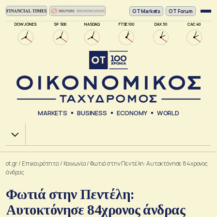
ΟΤ Markets
OT Forum
DOW JONES
SP 500
NASDAQ
FTSE 100
DAX 30
CAC 40
MARKETS
BUSINESS
ECONOMY
WORLD
Χ.Α.
ot.gr
/
Επικαιρότητα
/
Κοινωνία
/
Φωτιά στην Πεντέλη: Αυτοκτόνησε 84χρονος
άνδρας
Φωτιά στην Πεντέλη:
Αυτοκτόνησε 84χρονος άνδρας