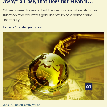
Away” a Case, that Does not Mean it
Cannot, and Should not, be Reopened
Citizens need to see at last the restoration of institutional
function, the country's genuine return to a democratic
"normality.
Lefteris Charalampopoulos
WORLD
08.08.2026, 23:40