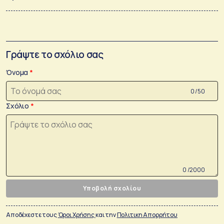
Γράψτε το σχόλιο σας
Όνομα
0 /50
Σχόλιο
0 /2000
Υποβολή σχολίου
Αποδέχεστε τους
Όροι Χρήσης
και την
Πολιτικη Απορρήτου