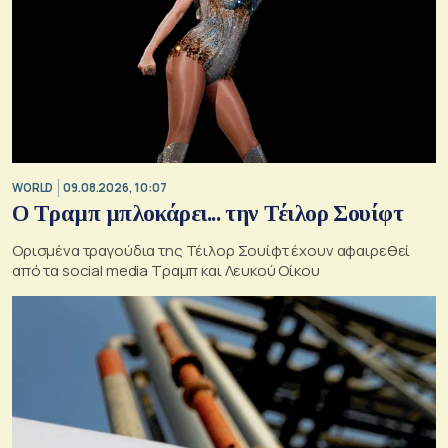
WORLD
09.08.2026, 10:07
Ο Τραμπ μπλοκάρει... την Τέιλορ Σουίφτ
Ορισμένα τραγούδια της Τέιλορ Σουίφτ έχουν αφαιρεθεί
από τα social media Τραμπ και Λευκού Οίκου