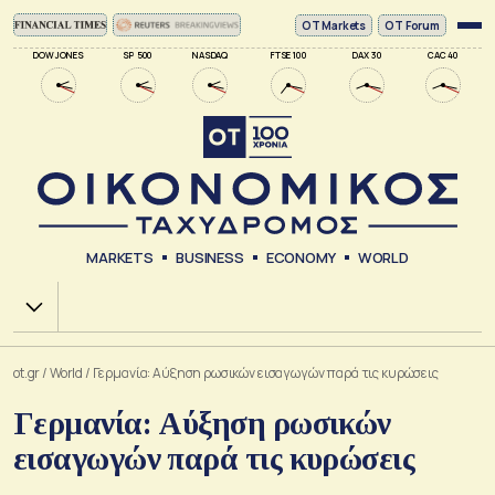
ΟΤ Markets
OT Forum
DOW JONES
SP 500
NASDAQ
FTSE 100
DAX 30
CAC 40
MARKETS
BUSINESS
ECONOMY
WORLD
Χ.Α.
ot.gr
/
World
/
Γερμανία: Αύξηση ρωσικών εισαγωγών παρά τις κυρώσεις
Γερμανία: Αύξηση ρωσικών
εισαγωγών παρά τις κυρώσεις