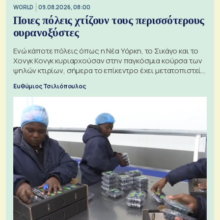
WORLD
09.08.2026, 08:00
Ποιες πόλεις χτίζουν τους περισσότερους
ουρανοξύστες
Ενώ κάποτε πόλεις όπως η Νέα Υόρκη, το Σικάγο και το
Χονγκ Κονγκ κυριαρχούσαν στην παγκόσμια κούρσα των
ψηλών κτιρίων, σήμερα το επίκεντρο έχει μετατοπιστεί
προς την Ασία
Ευθύμιος Τσιλιόπουλος