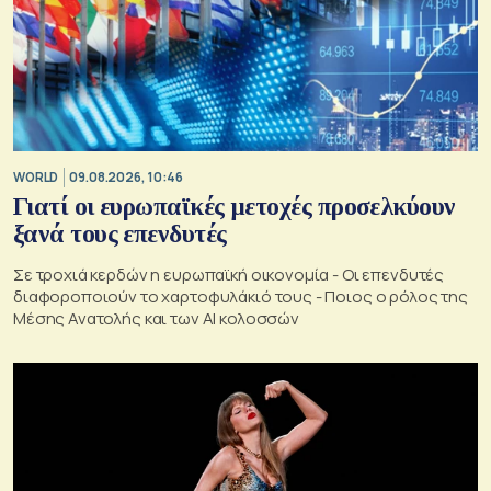
WORLD
09.08.2026, 10:46
Γιατί οι ευρωπαϊκές μετοχές προσελκύουν
ξανά τους επενδυτές
Σε τροχιά κερδών η ευρωπαϊκή οικονομία - Οι επενδυτές
διαφοροποιούν το χαρτοφυλάκιό τους - Ποιος ο ρόλος της
Μέσης Ανατολής και των AI κολοσσών