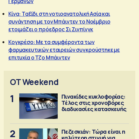
Γερμανών
Κίνα: Ταξίδι στη νοτιοανατολική Ασία και
συνάντηση με τον Μπάιντεν το Νοέμβριο
ετοιμάζει ο πρόεδρος Σι Ζινπίνγκ
Κογκρέσο: Με τα συμφέροντα των
φαρμακευτικών εταιρειών συγκρούστηκε με
επιτυχία ο Τζο Μπάιντεν
OT Weekend
1
Πινακίδες κυκλοφορίας:
Τέλος στις χρονοβόρες
διαδικασίες κατασκευής
2
Πεζεσκιάν: Τώρα είναι η
καλύτερη στιγμή για