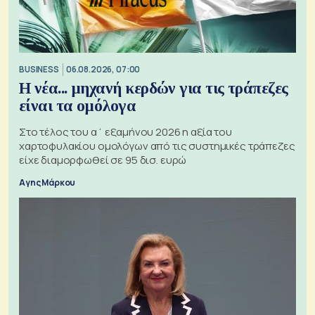
BUSINESS
06.08.2026, 07:00
Η νέα... μηχανή κερδών για τις τράπεζες
είναι τα ομόλογα
Στο τέλος του α΄ εξαμήνου 2026 η αξία του
χαρτοφυλακίου ομολόγων από τις συστημικές τράπεζες
είχε διαμορφωθεί σε 95 δισ. ευρώ
Αγης Μάρκου