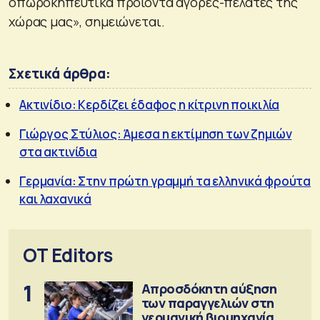
οπωροκηπευτικά προϊόντα αγορές-πελάτες της
χώρας μας», σημειώνεται.
Σχετικά άρθρα:
Ακτινίδιο: Κερδίζει έδαφος η κίτρινη ποικιλία
Γιώργος Στύλιος: Άμεσα η εκτίμηση των ζημιών
στα ακτινίδια
Γερμανία: Στην πρώτη γραμμή τα ελληνικά φρούτα
και λαχανικά
OT Editors
1
Απροσδόκητη αύξηση
των παραγγελιών στη
γερμανική βιομηχανία