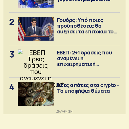
2
Γουόρς: Υπό ποιες
προϋποθέσεις θα
αυξήσει τα επιτόκια τον
Σεπτέμβριο
3
ΕΒΕΠ: 2+1 δράσεις που
αναμένει η
επιχειρηματική
κοινότητα
4
Νέες απάτες στα crypto -
Τα υποψήφια θύματα