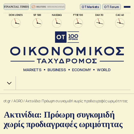
ΟΤ Markets
OT Forum
DOW JONES
SP 500
NASDAQ
FTSE 100
DAX 30
CAC 40
MARKETS
BUSINESS
ECONOMY
WORLD
Χ.Α.
ot.gr
/
AGRO
/
Ακτινίδια: Πρόωρη συγκομιδή χωρίς προδιαγραφές ωριμότητας
Ακτινίδια: Πρόωρη συγκομιδή
χωρίς προδιαγραφές ωριμότητας