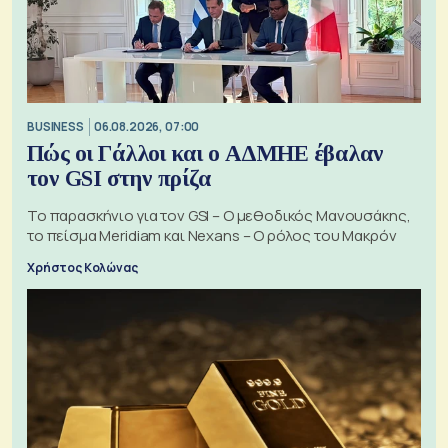
BUSINESS
06.08.2026, 07:00
Πώς οι Γάλλοι και ο ΑΔΜΗΕ έβαλαν
τον GSI στην πρίζα
Το παρασκήνιο για τον GSI – Ο μεθοδικός Μανουσάκης,
το πείσμα Meridiam και Nexans – Ο ρόλος του Μακρόν
Χρήστος Κολώνας