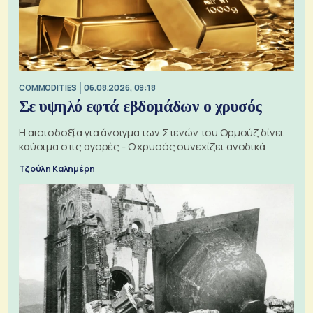
COMMODITIES
06.08.2026, 09:18
Σε υψηλό εφτά εβδομάδων ο χρυσός
Η αισιοδοξία για άνοιγμα των Στενών του Ορμούζ δίνει
καύσιμα στις αγορές - Ο χρυσός συνεχίζει ανοδικά
Τζούλη Καλημέρη