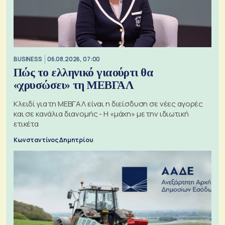
BUSINESS
06.08.2026, 07:00
Πώς το ελληνικό γιαούρτι θα
«χρυσώσει» τη ΜΕΒΓΑΛ
Κλειδί για τη ΜΕΒΓΑΛ είναι η διείσδυση σε νέες αγορές
και σε κανάλια διανομής - Η «μάχη» με την ιδιωτική
ετικέτα
Κωνσταντίνος Δημητρίου