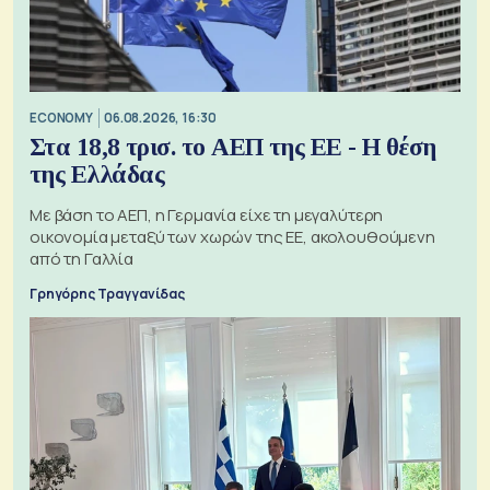
ECONOMY
06.08.2026, 16:30
Στα 18,8 τρισ. το ΑΕΠ της ΕΕ - Η θέση
της Ελλάδας
Με βάση το ΑΕΠ, η Γερμανία είχε τη μεγαλύτερη
οικονομία μεταξύ των χωρών της ΕΕ, ακολουθούμενη
από τη Γαλλία
Γρηγόρης Τραγγανίδας