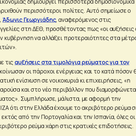
οικονομίας δημιουργεί περισσότερα δημοσιονομικά
ηριχθούν περισσότεροι πολίτες. Αυτό σημείωσε ο
,
Άδωνις Γεωργιάδης
, αναφερόμενος στις
γελίες στη ΔΕΘ, προσθέτοντας πως «οι αυξήσεις
ν κυβέρνηση να αλλάξει προτεραιότητες στα μέτρα
ιτών».
με τις
αυξήσεις στα τιμολόγια ρεύματος για τον
ακοίνωσαν οι πάροχοι ενέργειας και το κατά πόσον 
ατική ενίσχυση σε νοικοκυριά κι επιχειρήσεις, «η
παρούσα και στο νέο περιβάλλον που διαμορφώνετα
ύματος». Συμπλήρωσε, μάλιστα, με αφορμή την
ΖΑ ότι στην Ελλάδα έχουμε το ακριβότερο ρεύμα σ
εκτός από την Πορτογαλία και την Ισπανία, όλες οι
κριβότερο ρεύμα χάρη στις κρατικές επιδοτήσεις.