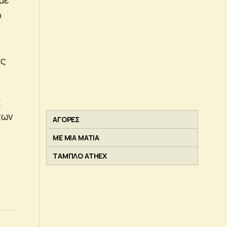
ο
υς
ς
των
ΑΓΟΡΕΣ
ΜΕ ΜΙΑ ΜΑΤΙΑ
ΤΑΜΠΛΟ ATHEX