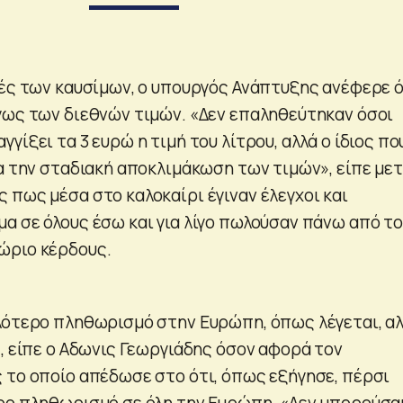
μές των καυσίμων, ο υπουργός Ανάπτυξης ανέφερε ό
γως των διεθνών τιμών. «Δεν επαληθεύτηκαν όσοι
γίξει τα 3 ευρώ η τιμή του λίτρου, αλλά ο ίδιος πο
ια την σταδιακή αποκλιμάκωση των τιμών», είπε με
 πως μέσα στο καλοκαίρι έγιναν έλεγχοι και
α σε όλους έσω και για λίγο πωλούσαν πάνω από το
ώριο κέρδους.
λότερο πληθωρισμό στην Ευρώπη, όπως λέγεται, α
, είπε ο Αδωνις Γεωργιάδης όσον αφορά τον
 το οποίο απέδωσε στο ότι, όπως εξήγησε, πέρσι
ρο πληθωρισμό σε όλη την Ευρώπη. «Δεν μπορούσα