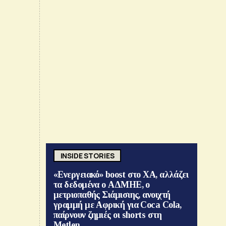
INSIDE STORIES
«Ενεργειακό» boost στο ΧΑ, αλλάζει
τα δεδομένα ο ΑΔΜΗΕ, ο
μετριοπαθής Σιάμισιης, ανοιχτή
γραμμή με Αφρική για Coca Cola,
παίρνουν ζημιές οι shorts στη
Metlen