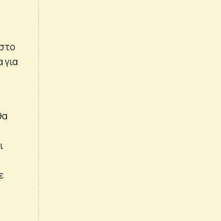
 στο
 για
θα
ι
ε