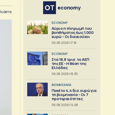
economy
λιάστε
ECONOMY
Αύριο η πληρωμή του
βοηθήματος έως 1.000
ευρώ – Oι δικαιούχοι
06.08.2026 | 17:16
ECONOMY
Στα 18,8 τρισ. το ΑΕΠ
της ΕΕ - Η θέση της
Ελλάδας
06.08.2026 | 16:30
ΒΙΟΜΗΧΑΝΙΑ
Πακέτο 4,4 δισ. ευρώ για
τη βιομηχανία – Οι 7
προτεραιότητες
06.08.2026 | 14:08