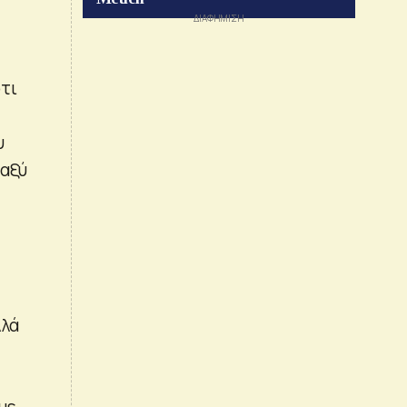
τι
υ
ταξύ
λλά
με