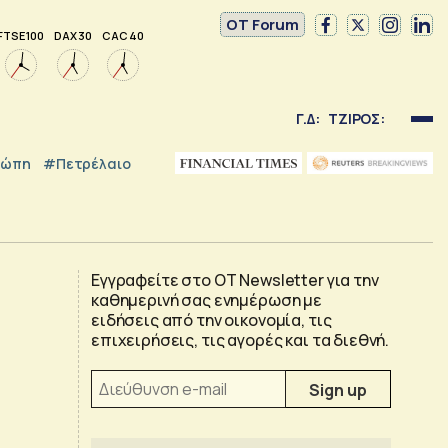
OT Forum
FTSE 100
DAX 30
CAC 40
Γ.Δ:
ΤΖΙΡΟΣ:
ρώπη
#Πετρέλαιο
Εγγραφείτε στο OT Newsletter για την
καθημερινή σας ενημέρωση με
ειδήσεις από την οικονομία, τις
επιχειρήσεις, τις αγορές και τα διεθνή.