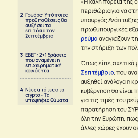
«Η καλή πορεία της 
περιθώρια για να στ
2
Γουόρς: Υπό ποιες
υπουργός Ανάπτυξης
προϋποθέσεις θα
αυξήσει τα
πρωθυπουργικές εξαγ
επιτόκια τον
Σεπτέμβριο
ρεύμα
αναγκάζουν τη
την στήριξη των πολ
3
ΕΒΕΠ: 2+1 δράσεις
που αναμένει η
Όπως είπε, σχετικά 
επιχειρηματική
κοινότητα
Σεπτέμβριο
, που αν
αυξηθεί ανάλογα η κρ
4
Νέες απάτες στα
κυβέρνηση θα είναι 
crypto - Τα
για τις τιμές του ρε
υποψήφια θύματα
παρατήρηση του ΣΥΡΙ
όλη την Ευρώπη, πως 
άλλες χώρες έχουν α