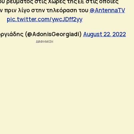
ου ρεύματος στις Χώρες της ΕΕ στις οποίες
 πριν λίγο στην τηλεόραση του ⁦
@AntennaTV
pic.twitter.com/ywcJDff2yy
ωργιάδης (@AdonisGeorgiadi)
August 22, 2022