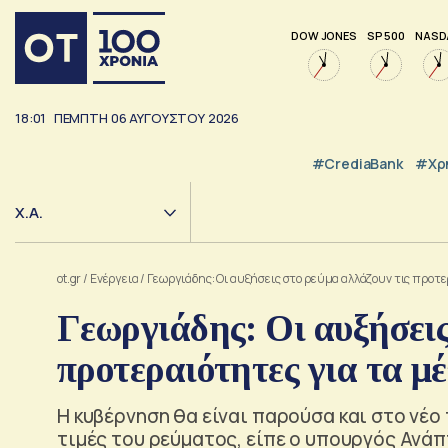
DOW JONES
SP 500
NASD
18:01
ΠΕΜΠΤΗ
06
ΑΥΓΟΥΣΤΟΥ
2026
#CrediaBank
#Χρ
Χ.Α.
ot.gr
/
Ενέργεια
/
Γεωργιάδης: Οι αυξήσεις στο ρεύμα αλλάζουν τις προτ
Γεωργιάδης: Οι αυξήσεις
προτεραιότητες για τα μ
Η κυβέρνηση θα είναι παρούσα και στο νέο
τιμές του ρεύματος, είπε ο υπουργός Ανά