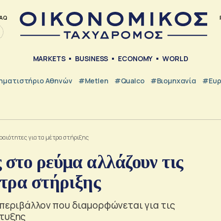
AQ
MARKETS
BUSINESS
ECONOMY
WORLD
ηματιστήριο Αθηνών
#metlen
#Qualco
#Βιομηχανία
#Ευ
εραιότητες για τα μέτρα στήριξης
 στο ρεύμα αλλάζουν τις
έτρα στήριξης
 περιβάλλον που διαμορφώνεται για τις
πτυξης