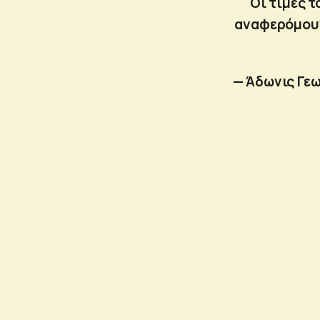
Οι τιμές τ
αναφερόμουν
— Άδωνις Γε