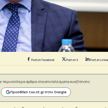
Post on Facebook
Post on X
Post on Linke
ε περισσότερα άρθρα στα αποτελέσματα αναζήτησης
Προσθήκη του ot.gr στην Google