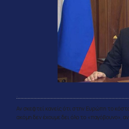
.
Αν σκεφτεί κανείς ότι στην Ευρώπη το κόστο
ακόμη δεν έχουμε δει όλο το «παγόβουνο», αν