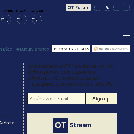
OT Forum
FTSE 100
DAX 30
CAC 40
Γ.Δ:
ΤΖΙΡΟΣ:
 Βίζα
#luxury Brands
Εγγραφείτε στο OT Newsletter για την
καθημερινή σας ενημέρωση με
ια,
ειδήσεις από την οικονομία, τις
επιχειρήσεις, τις αγορές και τα διεθνή.
υα
λιάστε
Stream