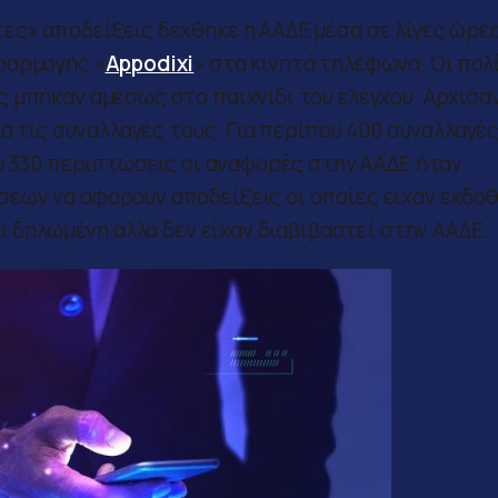
ες» αποδείξεις δέχθηκε η ΑΑΔΕ μέσα σε λίγες ώρε
φαρμογής «
Appodixi
» στα κινητά τηλέφωνα. Οι πολ
 μπήκαν αμέσως στο παιχνίδι του ελέγχου. Αρχισαν
ια τις συναλλαγές τους. Για περίπου 400 συναλλαγέ
ου 330 περιπτώσεις οι αναφορές στην ΑΑΔΕ ήταν
εων να αφορούν αποδείξεις οι οποίες είχαν εκδοθ
αι δηλωμένη αλλά δεν είχαν διαβιβαστεί στην ΑΑΔΕ.