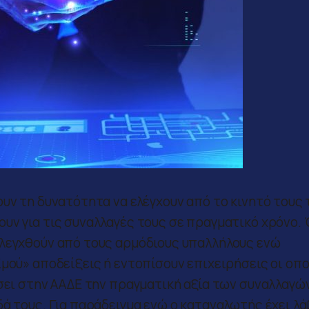
υν τη δυνατότητα να ελέγχουν από το κινητό τους 
υν για τις συναλλαγές τους σε πραγματικό χρόνο.
ελεγχθούν από τους αρμόδιους υπαλλήλους ενώ
ϊμού» αποδείξεις ή εντοπίσουν επιχειρήσεις οι οπ
άσει στην ΑΑΔΕ την πραγματική αξία των συναλλαγώ
ά τους. Για παράδειγμα ενώ ο καταναλωτής έχει λά