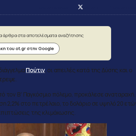
Post on Facebook
Post on X
Post on Linke
α άρθρα στα αποτελέσματα αναζήτησης
η του ot.gr στην Google
 διάγγελμα
Πούτιν
, οι απειλές κατά της Δύσης και ο
τρεψε.
ό τον Β’ Παγκόσμιο πόλεμο, προκάλεσε αναταραχή.
η 2,2% στο πετρέλαιο, το δολάριο σε υψηλό 20 ετών
 επιπτώσεις της κλιμάκωσης.