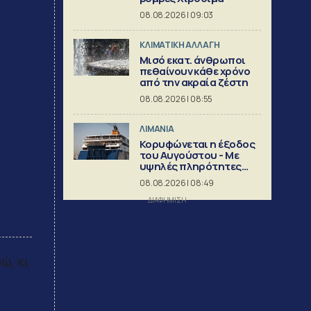
08.08.2026 | 09:03
ΚΛΙΜΑΤΙΚΗ ΑΛΛΑΓΗ
Μισό εκατ. άνθρωποι
πεθαίνουν κάθε χρόνο
από την ακραία ζέστη
08.08.2026 | 08:55
ΛΙΜΑΝΙΑ
Κορυφώνεται η έξοδος
του Αυγούστου - Με
υψηλές πληρότητες
αναχωρούν τα πλοία
08.08.2026 | 08:49
ώ, κι