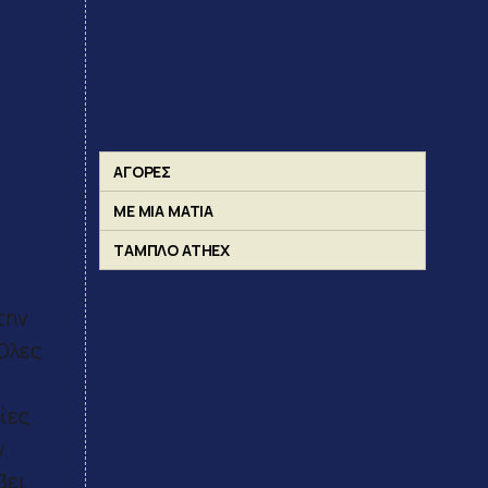
ΑΓΟΡΕΣ
ΜΕ ΜΙΑ ΜΑΤΙΑ
ΤΑΜΠΛΟ ATHEX
την
 Όλες
οίες
ν
βει