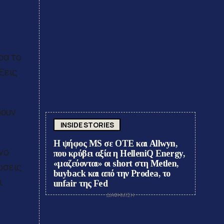
ρα το
ξεις
ρουν
INSIDE STORIES
Η ψήφος MS σε ΟΤΕ και Allwyn,
νο
που κρύβει αξία η HelleniQ Energy,
«μαζεύονται» οι short στη Metlen,
ώσεις
buyback και από την Prodea, το
ι
unfair της Fed