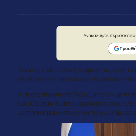
Newsroom
Ανακαλύψτε περισσότερ
Προσθήκ
Παγκόσμιο θέμα, όπως αναμενόταν, έγινε το
εφιάλτης ενός πυρηνικού πολέμου που επέσ
Η επιστράτευση στη Ρωσία, η πρώην μετά απ
έως 10% στην τιμή του φυσικού αερίου, αύξησ
μια παγκόσμια ανησυχία για τις οικονομικές