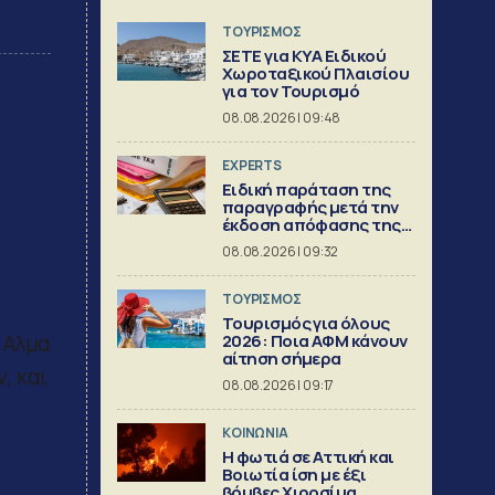
dIn
ΤΟΥΡΙΣΜΟΣ
ΣΕΤΕ για ΚΥΑ Ειδικού
Χωροταξικού Πλαισίου
για τον Τουρισμό
08.08.2026 | 09:48
EXPERTS
Ειδική παράταση της
παραγραφής μετά την
έκδοση απόφασης της
Διεύθυνσης Επίλυσης
08.08.2026 | 09:32
Διαφορών [Μέρος 6ο]
ΤΟΥΡΙΣΜΟΣ
Τουρισμός για όλους
 Αλμα
2026: Ποια ΑΦΜ κάνουν
αίτηση σήμερα
, και
08.08.2026 | 09:17
ΚΟΙΝΩΝΙΑ
Η φωτιά σε Αττική και
Βοιωτία ίση με έξι
βόμβες Χιροσίμα