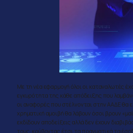
Με τη νέα εφαρμογή όλοι οι καταναλωτές έχο
εγκυρότητα της κάθε απόδειξης που λαμβάνο
οι αναφορές που στέλνονται στην ΑΑΔΕ θα 
χρηματική αμοιβή θα λάβουν όσοι βρουν «μα
εκδίδουν αποδείξεις αλλά δεν έχουν διαβιβ
τους, κρύβοντας έτσι τα πραγματικά τα έσοδ