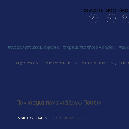
DOW JONES
SP 500
NASD
06:48
ΣΑΒΒΑΤΟ
08
ΑΥΓΟΥΣΤΟΥ
2026
#Ασφαλιστικές Εισφορές
#Χρηματιστήριο Αθηνών
#εξα
ot.gr
/
Inside Stories
/
Τα «λαβράκια» των αποδείξεων, το κουπόνι για καλώ
Τα «λαβράκια» των αποδε
τα επαγγέλματα των 15χρ
Παγκόσμια παγωνιά λόγω Πούτιν
INSIDE STORIES
22.09.2022, 07:00