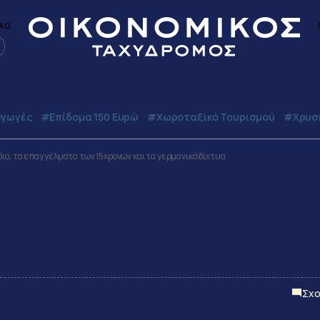
AQ
MARKETS
BUSINESS
ECONOMY
WORLD
γωγές
#Επίδομα 150 Ευρώ
#Χωροταξικό Τουρισμού
#Χρυσή
δια, τα επαγγέλματα των 15χρονων και τα γερμανικά δίχτυα
ίξεων, το κουπόνι για καλώδ
ονων και τα γερμανικά δίχτ
Σχο