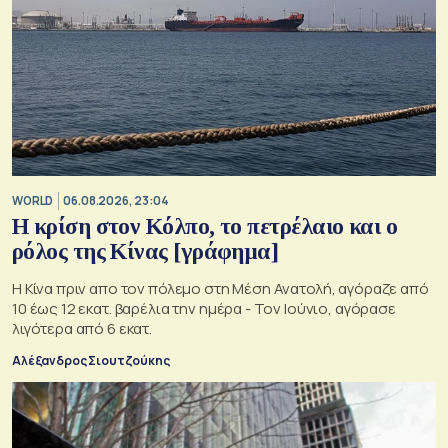
WORLD
06.08.2026, 23:04
Η κρίση στoν Κόλπο, το πετρέλαιο και ο
ρόλος της Κίνας [γράφημα]
Η Κίνα πριν απο τον πόλεμο στη Μέση Ανατολή, αγόραζε από
10 έως 12 εκατ. βαρέλια την ημέρα - Τον Ιούνιο, αγόρασε
λιγότερα από 6 εκατ.
Αλέξανδρος Σιουτζούκης