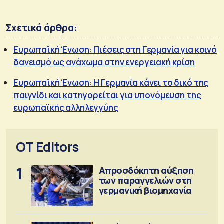
Σχετικά άρθρα:
Ευρωπαϊκή Ένωση: Πιέσεις στη Γερμανία για κοινό
δανεισμό ως ανάχωμα στην ενεργειακή κρίση
Ευρωπαϊκή Ένωση: Η Γερμανία κάνει το δικό της
παιγνίδι και κατηγορείται για υπονόμευση της
ευρωπαϊκής αλληλεγγύης
OT Editors
1
Απροσδόκητη αύξηση
των παραγγελιών στη
γερμανική βιομηχανία