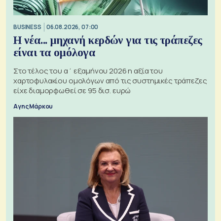
BUSINESS
06.08.2026, 07:00
Η νέα... μηχανή κερδών για τις τράπεζες
είναι τα ομόλογα
Στο τέλος του α΄ εξαμήνου 2026 η αξία του
χαρτοφυλακίου ομολόγων από τις συστημικές τράπεζες
είχε διαμορφωθεί σε 95 δισ. ευρώ
Αγης Μάρκου