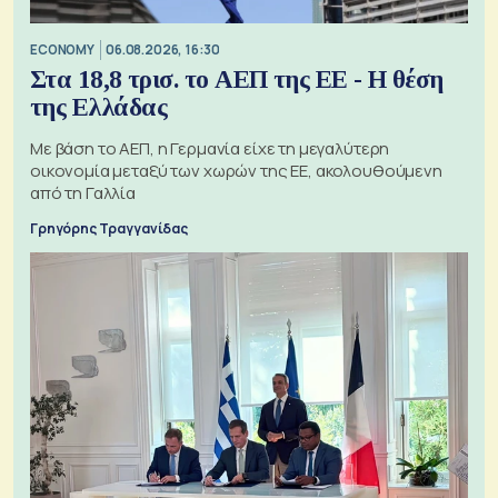
ECONOMY
06.08.2026, 16:30
Στα 18,8 τρισ. το ΑΕΠ της ΕΕ - Η θέση
της Ελλάδας
Με βάση το ΑΕΠ, η Γερμανία είχε τη μεγαλύτερη
οικονομία μεταξύ των χωρών της ΕΕ, ακολουθούμενη
από τη Γαλλία
Γρηγόρης Τραγγανίδας