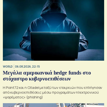
WORLD
06.08.2026, 22:15
Μεγάλα αμερικανικά hedge funds στο
στόχαστρο κυβερνοεπιθέσεων
Η Point72 και η Citadel μεταξύ των εταιρειών που επλήγησαν
από κυβερνοεπιθέσεις μέσω προγραμάτων ηλεκτρονικού
«ψαρέματος» (phishing)