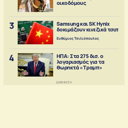
οικοδόμους
3
Samsung και SK Hynix
δοκιμάζουν κινεζικά τσιπ
Ευθύμιος Τσιλιόπουλος
4
ΗΠΑ: Στα 275 δισ. ο
λογαριασμός για τα
θωρηκτά «Τραμπ»