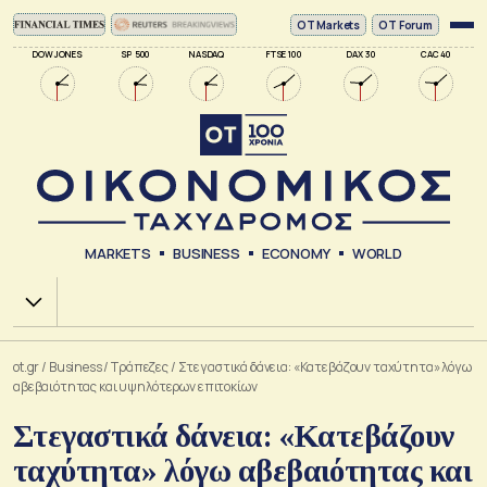
ΟΤ Markets
OT Forum
DOW JONES
SP 500
NASDAQ
FTSE 100
DAX 30
CAC 40
MARKETS
BUSINESS
ECONOMY
WORLD
Χ.Α.
ot.gr
/
Business
/
Τράπεζες
/
Στεγαστικά δάνεια: «Κατεβάζουν ταχύτητα» λόγω
αβεβαιότητας και υψηλότερων επιτοκίων
Στεγαστικά δάνεια: «Κατεβάζουν
ταχύτητα» λόγω αβεβαιότητας και