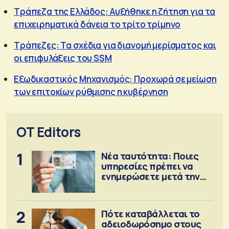
Τράπεζα της Ελλάδος: Αυξήθηκε η ζήτηση για τα
επιχειρηματικά δάνεια το τρίτο τρίμηνο
Τράπεζες: Τα σχέδια για διανομή μερίσματος και
οι επιφυλάξεις του SSM
Εξωδικαστικός Μηχανισμός: Προχωρά σε μείωση
των επιτοκίων ρύθμισης η κυβέρνηση
OT Editors
1
Νέα ταυτότητα: Ποιες
υπηρεσίες πρέπει να
ενημερώσετε μετά την
έκδοση
2
Πότε καταβάλλεται το
αδειοδωρόσημο στους