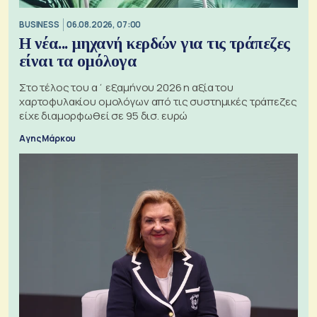
BUSINESS
06.08.2026, 07:00
Η νέα... μηχανή κερδών για τις τράπεζες
είναι τα ομόλογα
Στο τέλος του α΄ εξαμήνου 2026 η αξία του
χαρτοφυλακίου ομολόγων από τις συστημικές τράπεζες
είχε διαμορφωθεί σε 95 δισ. ευρώ
Αγης Μάρκου