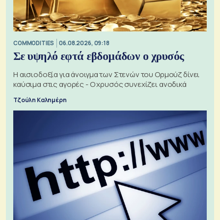
COMMODITIES
06.08.2026, 09:18
Σε υψηλό εφτά εβδομάδων ο χρυσός
Η αισιοδοξία για άνοιγμα των Στενών του Ορμούζ δίνει
καύσιμα στις αγορές - Ο χρυσός συνεχίζει ανοδικά
Τζούλη Καλημέρη