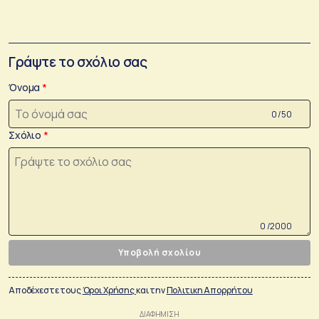
Γράψτε το σχόλιο σας
Όνομα
0 /50
Σχόλιο
0 /2000
Υποβολή σχολίου
Αποδέχεστε τους
Όροι Χρήσης
και την
Πολιτικη Απορρήτου