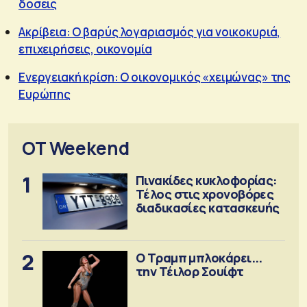
δόσεις
Ακρίβεια: O βαρύς λογαριασμός για νοικοκυριά,
επιχειρήσεις, οικονομία
Ενεργειακή κρίση: Ο οικονομικός «χειμώνας» της
Ευρώπης
OT Weekend
1
Πινακίδες κυκλοφορίας:
Τέλος στις χρονοβόρες
διαδικασίες κατασκευής
2
Ο Τραμπ μπλοκάρει...
την Τέιλορ Σουίφτ