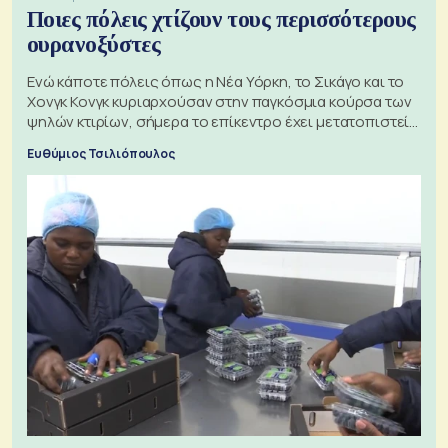
Ποιες πόλεις χτίζουν τους περισσότερους
ουρανοξύστες
Ενώ κάποτε πόλεις όπως η Νέα Υόρκη, το Σικάγο και το
Χονγκ Κονγκ κυριαρχούσαν στην παγκόσμια κούρσα των
ψηλών κτιρίων, σήμερα το επίκεντρο έχει μετατοπιστεί
προς την Ασία
Ευθύμιος Τσιλιόπουλος