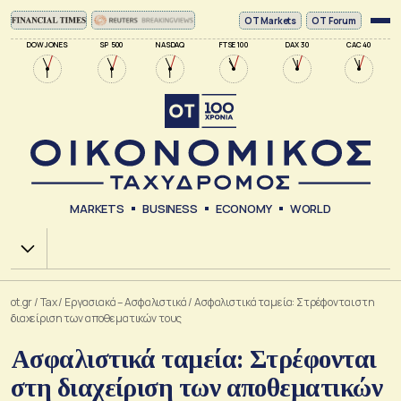
ΟΤ Markets
OT Forum
DOW JONES
SP 500
NASDAQ
FTSE 100
DAX 30
CAC 40
MARKETS
BUSINESS
ECONOMY
WORLD
Χ.Α.
ot.gr
/
Tax
/
Εργασιακά – Ασφαλιστικά
/
Ασφαλιστικά ταμεία: Στρέφονται στη
διαχείριση των αποθεματικών τους
Ασφαλιστικά ταμεία: Στρέφονται
στη διαχείριση των αποθεματικών