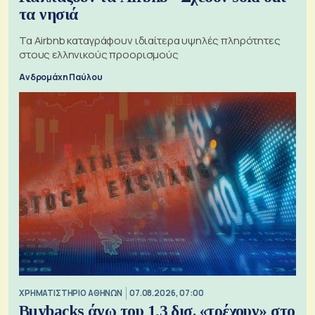
τα νησιά
Τα Airbnb καταγράφουν ιδιαίτερα υψηλές πληρότητες
στους ελληνικούς προορισμούς
Ανδρομάχη Παύλου
XΡΗΜΑΤΙΣΤΗΡΙΟ ΑΘΗΝΩΝ
07.08.2026, 07:00
Buybacks άνω του 1,3 δισ. «τρέχουν» στο