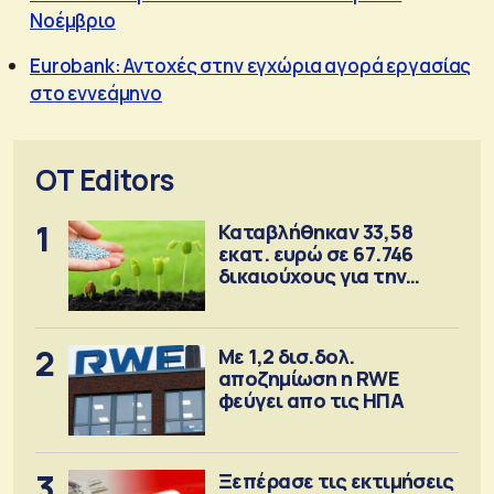
Νοέμβριο
Eurobank: Αντοχές στην εγχώρια αγορά εργασίας
στο εννεάμηνο
OT Editors
1
Καταβλήθηκαν 33,58
εκατ. ευρώ σε 67.746
δικαιούχους για την
αγορά λιπασμάτων
2
Με 1,2 δισ.δολ.
αποζημίωση η RWE
φεύγει απο τις ΗΠΑ
3
Ξεπέρασε τις εκτιμήσεις