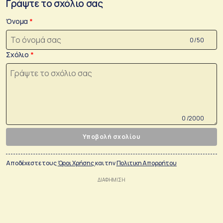
Γράψτε το σχόλιο σας
Όνομα
0 /50
Σχόλιο
0 /2000
Υποβολή σχολίου
Αποδέχεστε τους
Όροι Χρήσης
και την
Πολιτικη Απορρήτου