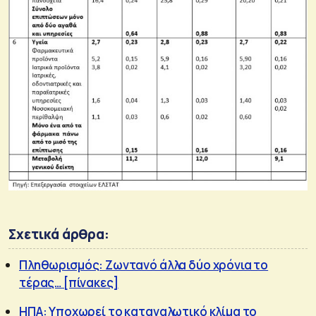
Σχετικά άρθρα:
Πληθωρισμός: Ζωντανό άλλα δύο χρόνια το
τέρας… [πίνακες]
ΗΠΑ: Υποχωρεί το καταναλωτικό κλίμα το