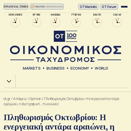
ΟΤ Markets
OT Forum
DOW JONES
SP 500
NASDAQ
FTSE 100
DAX 30
CAC 40
MARKETS
BUSINESS
ECONOMY
WORLD
Χ.Α.
ot.gr
/
Απόψεις
/
Opinion
/
Πληθωρισμός Οκτωβρίου: Η ενεργειακή αντάρα
αραιώνει, η διατροφική… πυκνώνει!
Πληθωρισμός Οκτωβρίου: Η
ενεργειακή αντάρα αραιώνει, η