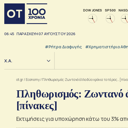
DOW JONES
SP 500
NASD
06:45
ΠΑΡΑΣΚΕΥΗ
07
ΑΥΓΟΥΣΤΟΥ
2026
#ρήτρα Διαφυγής
#Χρηματιστήριο Αθ
Χ.Α.
ot.gr
/
Economy
/
Πληθωρισμός: Ζωντανό άλλα δύο χρόνια το τέρας… [πίνα
Πληθωρισμός: Ζωντανό ά
[πίνακες]
Εκτιμήσεις για υποχώρηση κάτω του 3% απ