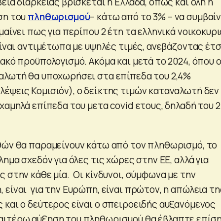
εια διαρκείας βρίσκεται η Ελλάδα, όπως και όλη η
ση του
πληθωρισμού
– κάτω από το 3% – να συμβαίν
μαίνει πως για περίπου 2 έτη τα ελληνικά νοικοκυρι
είναι αντιμέτωπα με υψηλές τιμές, ανεβάζοντας έτσ
ακό προϋπολογισμό. Ακόμα και μετά το 2024, όπου 
αλωτή θα υποχωρήσει στα επίπεδα του 2,4%
έψεις Κομισιόν), ο δείκτης τιμών καταναλωτή δεν
χαμηλά επίπεδα του μετα covid ετους, δηλαδή του 2
θών θα παραμείνουν κάτω από τον πληθωρισμό, το
λημα σχεδόν για όλες τις χώρες στην ΕΕ, αλλά για
 στην κάθε μία. Οι κίνδυνοι, σύμφωνα με την
 είναι για την Ευρώπη, είναι πρώτον, η απώλεια τη
 και ο δεύτερος είναι ο σπειροειδής αυξανόμενος
αιτέρω αύξηση του πληθωρισμού θα έβλαπτε επίσ