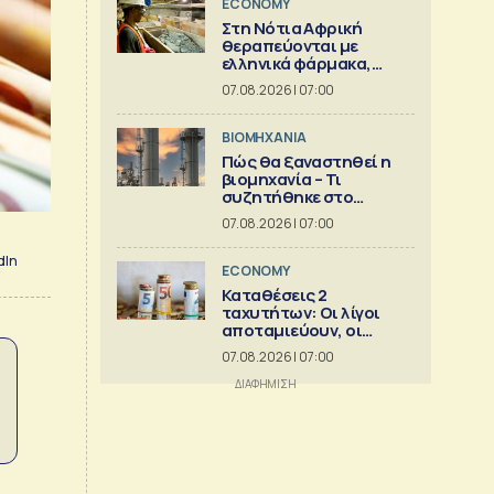
ECONOMY
Στη Νότια Αφρική
θεραπεύονται με
ελληνικά φάρμακα,
στέλνουν αργίλιο
07.08.2026 | 07:00
ΒΙΟΜΗΧΑΝΙΑ
Πώς θα ξαναστηθεί η
βιομηχανία – Τι
συζητήθηκε στο
Μαξίμου
07.08.2026 | 07:00
dIn
ECONOMY
Καταθέσεις 2
ταχυτήτων: Οι λίγοι
αποταμιεύουν, οι
πολλοί... επιβιώνουν
07.08.2026 | 07:00