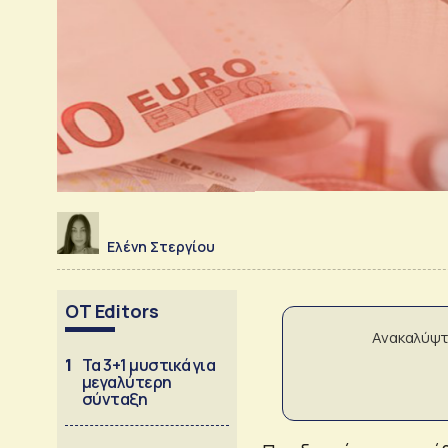
Ελένη Στεργίου
OT Editors
Ανακαλύψτ
1
Τα 3+1 μυστικά για
μεγαλύτερη
σύνταξη