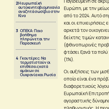
Παγιδευμένη σε ακρίβ
2
Η ευρωπαϊκή
αυτοκινητοβιομηχανία
Ευρώπη, με την μείω
αναζητά σωσίβιο στην
από το 2024. Αυτό ση
Κίνα
και οι επιχειρήσεις 
αρκετά τον οικογενει
3
ΟΠΕΚΑ: Ποιο
βοήθημα
δείκτης τιμών καταν
πληρώνεται την
Παρασκευή
(φθινοπωρινές προβλ
φτάσει ξανά τα πολύ 
4
Γκουτέρες: Να
(1%).
τερματιστούν οι
επιθέσεις κατά
αμάχων σε
Οι αυξήσεις των μισ
Ουκρανία και Ρωσία
οποίο είναι ένα πρόβ
διαφορετικούς λόγους
Ευρωπαϊκή Επιτροπή,
αγοραστικής δύναμης
πληθωρισμός. Η περ