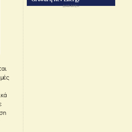
ται
ιμές
ικά
ε
ιση
ν