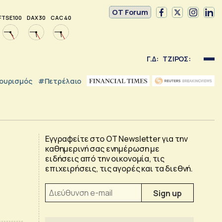
OT Forum
FTSE 100
DAX 30
CAC 40
Γ.Δ:
ΤΖΙΡΟΣ:
ουρισμός
#Πετρέλαιο
Εγγραφείτε στο OT Newsletter για την
καθημερινή σας ενημέρωση με
ειδήσεις από την οικονομία, τις
επιχειρήσεις, τις αγορές και τα διεθνή.