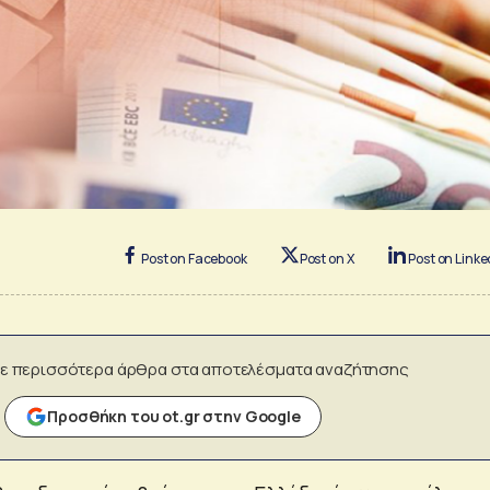
Post on Facebook
Post on X
Post on Linke
ε περισσότερα άρθρα στα αποτελέσματα αναζήτησης
Προσθήκη του ot.gr στην Google