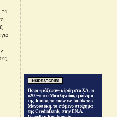
, το
το
ιξ
 για
ον
σης,
INSIDE STORIES
Ποιοι «μάζεψαν» κέρδη στο ΧΑ, οι
«200+» του Μυτιληναίου, η κόντρα
της Jumbo, το «now we build» του
Μανουσάκη, το επόμενο στοίχημα
της CrediaBank, στην ΕΝ.Α.
Growth η Rev Energy