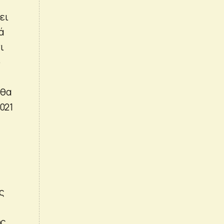
ει
ά
ι
ο
 θα
021
ς
ης