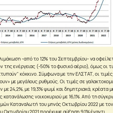
ιμάκωση -από το 12% του Σεπτεμβρίου- να οφείλε
 της ενέργειας (-50% το φυσικό αέριο), όμως οι τ
χτυπούν” κόκκινο. Σύμφωνα με την ΕΛΣΤΑΤ, οι τιμές
υν» με μεγάλους ρυθμούς. Οι τιμές σε γαλακτοκομ
ν με 24,2%, με 19,3% ψωμί και δημητριακά, κρέατα μ
ης κατανάλωσης νοικοκυριού με 16,1%. Από τη σύγκρ
Τιμών Καταναλωτή του μηνός Οκτωβρίου 2022 με το
ου Οκτωβρίου 2021 προέκυψε αύξηση 9,1% έναντι