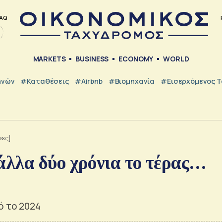
AQ
MARKETS
BUSINESS
ECONOMY
WORLD
ηνών
#Καταθέσεις
#Airbnb
#Βιομηχανία
#εισερχόμενος Τ
κες]
λλα δύο χρόνια το τέρας…
ό το 2024