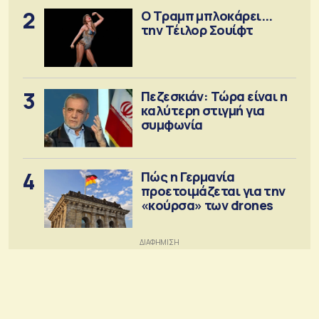
2
Ο Τραμπ μπλοκάρει...
την Τέιλορ Σουίφτ
3
Πεζεσκιάν: Τώρα είναι η
καλύτερη στιγμή για
συμφωνία
4
Πώς η Γερμανία
προετοιμάζεται για την
«κούρσα» των drones