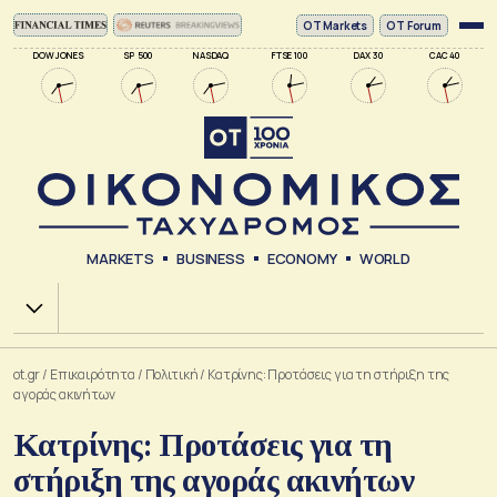
ΟΤ Markets
OT Forum
DOW JONES
SP 500
NASDAQ
FTSE 100
DAX 30
CAC 40
MARKETS
BUSINESS
ECONOMY
WORLD
Χ.Α.
ot.gr
/
Επικαιρότητα
/
Πολιτική
/
Κατρίνης: Προτάσεις για τη στήριξη της
αγοράς ακινήτων
Κατρίνης: Προτάσεις για τη
στήριξη της αγοράς ακινήτων