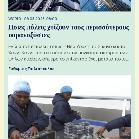
WORLD
09.08.2026, 08:00
Ποιες πόλεις χτίζουν τους περισσότερους
ουρανοξύστες
Ενώ κάποτε πόλεις όπως η Νέα Υόρκη, το Σικάγο και το
Χονγκ Κονγκ κυριαρχούσαν στην παγκόσμια κούρσα των
ψηλών κτιρίων, σήμερα το επίκεντρο έχει μετατοπιστεί
προς την Ασία
Ευθύμιος Τσιλιόπουλος