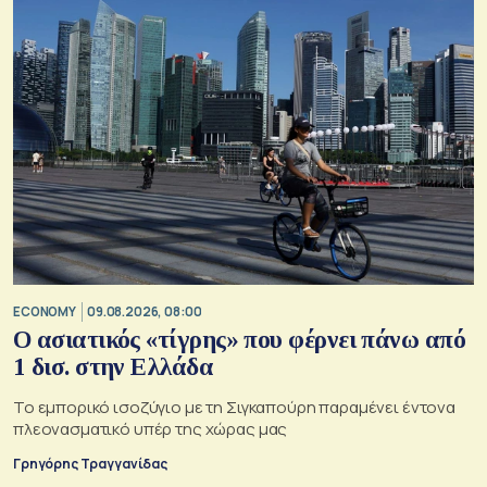
ECONOMY
09.08.2026, 08:00
Ο ασιατικός «τίγρης» που φέρνει πάνω από
1 δισ. στην Ελλάδα
Το εμπορικό ισοζύγιο με τη Σιγκαπούρη παραμένει έντονα
πλεονασματικό υπέρ της χώρας μας
Γρηγόρης Τραγγανίδας