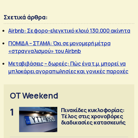
Σχετικά άρθρα:
Airbnb: Σε φορο-ελεγκτικό κλοιό 130.000 ακίνητα
ΠΟΜΙΔΑ – ΣΤΑΜΑ: Όχι σε μονομερή μέτρα
«στραγγαλισμού» του Airbnb
Mεταβιβάσεις – δωρεές: Πώς ένα τ.μ. μπορεί να
μπλοκάρει αγοραπωλησίες και γονικές παροχές
OT Weekend
1
Πινακίδες κυκλοφορίας:
Τέλος στις χρονοβόρες
διαδικασίες κατασκευής