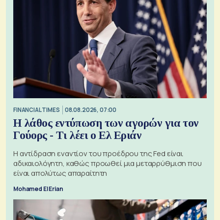
FINANCIAL TIMES
08.08.2026, 07:00
Η λάθος εντύπωση των αγορών για τον
Γούορς - Τι λέει ο Ελ Εριάν
Η αντίδραση εναντίον του προέδρου της Fed είναι
αδικαιολόγητη, καθώς προωθεί μια μεταρρύθμιση που
είναι απολύτως απαραίτητη
Mohamed El Erian