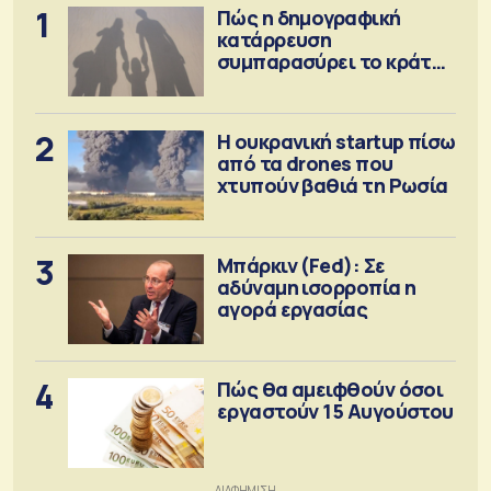
1
Πώς η δημογραφική
κατάρρευση
συμπαρασύρει το κράτος
πρόνοιας
2
Η ουκρανική startup πίσω
από τα drones που
χτυπούν βαθιά τη Ρωσία
3
Μπάρκιν (Fed): Σε
αδύναμη ισορροπία η
αγορά εργασίας
4
Πώς θα αμειφθούν όσοι
εργαστούν 15 Αυγούστου