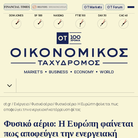
ΟΤ Markets
OT Forum
DOW JONES
SP 500
NASDAQ
FTSE 100
DAX 30
CAC 40
MARKETS
BUSINESS
ECONOMY
WORLD
Χ.Α.
ot.gr
/
Ενέργεια
/
Φυσικό αέριο
/
Φυσικό αέριο: Η Ευρώπη φαίνεται πως
αποφεύγει την ενεργειακή κατάρρευση φέτος
Φυσικό αέριο: Η Ευρώπη φαίνεται
πως αποφεύγει την ενεργειακή