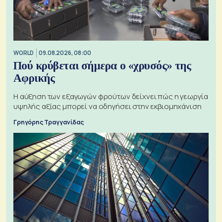
WORLD
09.08.2026, 08:00
Πού κρύβεται σήμερα ο «χρυσός» της
Αφρικής
Η αύξηση των εξαγωγών φρούτων δείχνει πώς η γεωργία
υψηλής αξίας μπορεί να οδηγήσει στην εκβιομηχάνιση
Γρηγόρης Τραγγανίδας