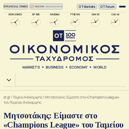
ΟΤ Markets
OT Forum
DOW JONES
SP 500
NASDAQ
FTSE 100
DAX 30
CAC 40
MARKETS
BUSINESS
ECONOMY
WORLD
Χ.Α.
ot.gr
/
Ταμείο Ανάκαμψης
/
Μητσοτάκης: Είμαστε στο «Champions League»
του Ταμείου Ανάκαμψης
Μητσοτάκης: Είμαστε στο
«Champions League» του Ταμείου