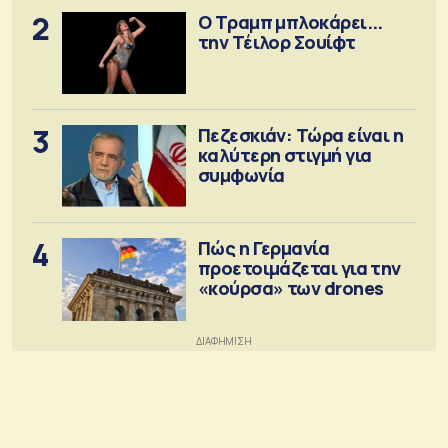
2
Ο Τραμπ μπλοκάρει...
την Τέιλορ Σουίφτ
3
Πεζεσκιάν: Τώρα είναι η
καλύτερη στιγμή για
συμφωνία
4
Πώς η Γερμανία
προετοιμάζεται για την
«κούρσα» των drones