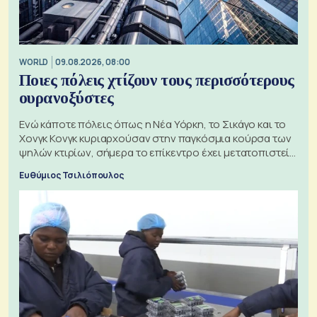
WORLD
09.08.2026, 08:00
Ποιες πόλεις χτίζουν τους περισσότερους
ουρανοξύστες
Ενώ κάποτε πόλεις όπως η Νέα Υόρκη, το Σικάγο και το
Χονγκ Κονγκ κυριαρχούσαν στην παγκόσμια κούρσα των
ψηλών κτιρίων, σήμερα το επίκεντρο έχει μετατοπιστεί
προς την Ασία
Ευθύμιος Τσιλιόπουλος