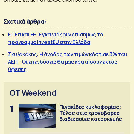
Σχετικά άρθρα:
ΕΤΕπ και ΕΕ: Εγκαινιάζουν επισήμως το
πρόγραμμα InvestEU στην Ελλάδα
Σκυλακάκης: Η άνοδος των τιμών κόστισε 3% του
ΑΕΠ – Οι επενδύσεις θα μας κρατήσουν εκτός
ύφεσης
OT Weekend
1
Πινακίδες κυκλοφορίας:
Τέλος στις χρονοβόρες
διαδικασίες κατασκευής