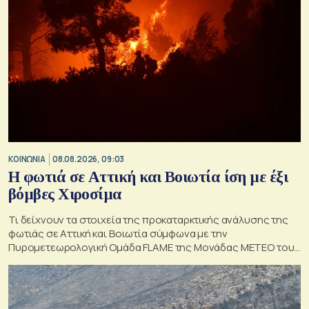
ΚΟΙΝΩΝΙΑ
08.08.2026, 09:03
Η φωτιά σε Αττική και Βοιωτία ίση με έξι
βόμβες Χιροσίμα
Τι δείχνουν τα στοιχεία της προκαταρκτικής ανάλυσης της
φωτιάς σε Αττική και Βοιωτία σύμφωνα με την
Πυρομετεωρολογική Ομάδα FLAME της Μονάδας ΜΕΤΕΟ του
Εθνικού Αστεροσκοπείου Αθηνών.