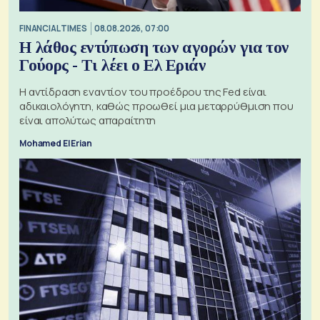
FINANCIAL TIMES
08.08.2026, 07:00
Η λάθος εντύπωση των αγορών για τον
Γούορς - Τι λέει ο Ελ Εριάν
Η αντίδραση εναντίον του προέδρου της Fed είναι
αδικαιολόγητη, καθώς προωθεί μια μεταρρύθμιση που
είναι απολύτως απαραίτητη
Mohamed El Erian