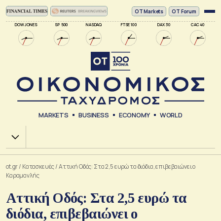
ΟΤ Markets
OT Forum
DOW JONES
SP 500
NASDAQ
FTSE 100
DAX 30
CAC 40
MARKETS
BUSINESS
ECONOMY
WORLD
Χ.Α.
ot.gr
/
Κατασκευές
/
Αττική Οδός: Στα 2,5 ευρώ τα διόδια, επιβεβαιώνει ο
Καραμανλής
Αττική Οδός: Στα 2,5 ευρώ τα
διόδια, επιβεβαιώνει ο