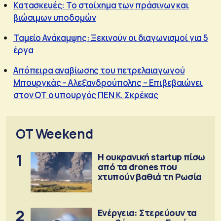
Κατασκευές: Το στοίχημα των πράσινων και
βιώσιμων υποδομών
Ταμείο Ανάκαμψης: Ξεκινούν οι διαγωνισμοί για 5
έργα
Απόπειρα αναβίωσης του πετρελαιαγωγού
Μπουργκάς – Αλεξανδρούπολης – Επιβεβαιώνει
στον ΟΤ ο υπουργός ΠΕΝ Κ. Σκρέκας
OT Weekend
1
Η ουκρανική startup πίσω
από τα drones που
χτυπούν βαθιά τη Ρωσία
2
Ενέργεια: Στερεύουν τα