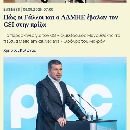
BUSINESS
06.08.2026, 07:00
Πώς οι Γάλλοι και ο ΑΔΜΗΕ έβαλαν τον
GSI στην πρίζα
Το παρασκήνιο για τον GSI – Ο μεθοδικός Μανουσάκης, το
πείσμα Meridiam και Nexans – Ο ρόλος του Μακρόν
Χρήστος Κολώνας