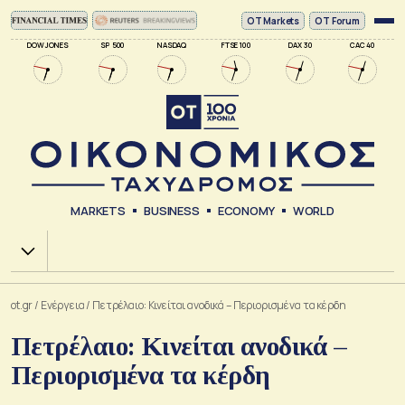
ΟΤ Markets
OT Forum
DOW JONES
SP 500
NASDAQ
FTSE 100
DAX 30
CAC 40
MARKETS
BUSINESS
ECONOMY
WORLD
Χ.Α.
ot.gr
/
Ενέργεια
/
Πετρέλαιο: Κινείται ανοδικά – Περιορισμένα τα κέρδη
Πετρέλαιο: Κινείται ανοδικά –
Περιορισμένα τα κέρδη