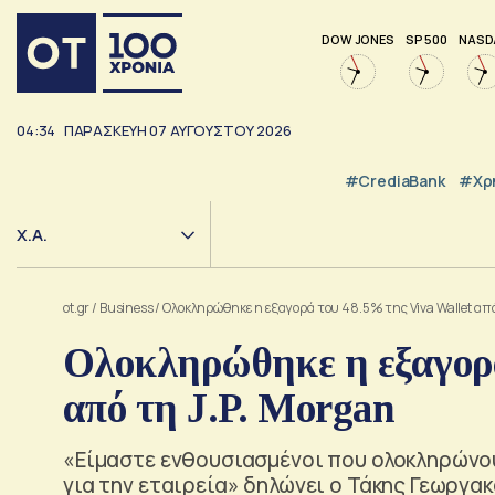
DOW JONES
SP 500
NASD
04:34
ΠΑΡΑΣΚΕΥΗ
07
ΑΥΓΟΥΣΤΟΥ
2026
#CrediaBank
#Χρ
Χ.Α.
ot.gr
/
Business
/
Ολοκληρώθηκε η εξαγορά του 48.5% της Viva Wallet από
Ολοκληρώθηκε η εξαγορά
από τη J.P. Morgan
«Είμαστε ενθουσιασμένοι που ολοκληρώνο
για την εταιρεία» δηλώνει ο Τάκης Γεωργακ