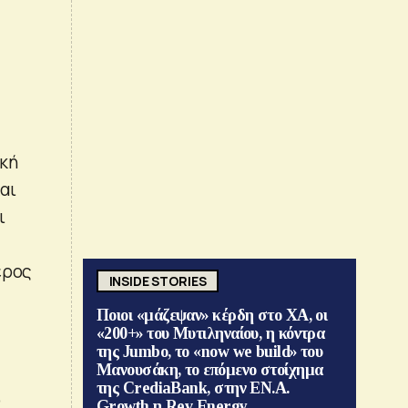
ική
αι
ι
έρος
INSIDE STORIES
Ποιοι «μάζεψαν» κέρδη στο ΧΑ, οι
«200+» του Μυτιληναίου, η κόντρα
της Jumbo, το «now we build» του
Μανουσάκη, το επόμενο στοίχημα
της CrediaBank, στην ΕΝ.Α.
ο
Growth η Rev Energy