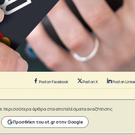
Post on Facebook
Post on X
Post on Linke
ε περισσότερα άρθρα στα αποτελέσματα αναζήτησης
Προσθήκη του ot.gr στην Google