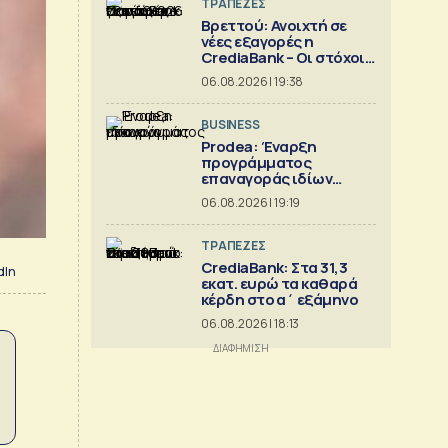
ΤΡΑΠΕΖΕΣ
Βρεττού: Ανοιχτή σε
νέες εξαγορές η
CrediaBank – Οι στόχοι
για το 2026
06.08.2026 | 19:38
BUSINESS
Prodea: Έναρξη
προγράμματος
επαναγοράς ιδίων
μετοχών
06.08.2026 | 19:19
ΤΡΑΠΕΖΕΣ
CrediaBank: Στα 31,3
dIn
εκατ. ευρώ τα καθαρά
κέρδη στο α΄ εξάμηνο
06.08.2026 | 18:13