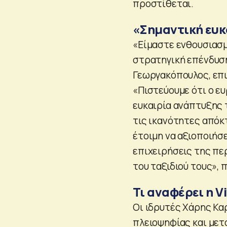
προστίθεται.
«Σημαντική ευκ
«Είμαστε ενθουσιασμ
στρατηγική επένδυση
Γεωργακόπουλος, επ
«Πιστεύουμε ότι ο 
ευκαιρία ανάπτυξης 
τις ικανότητες απόκτ
έτοιμη να αξιοποιήσε
επιχειρήσεις της πε
του ταξιδιού τους», 
Τι αναφέρει η Vi
Οι ιδρυτές Χάρης Κα
πλειοψηφίας και μετ