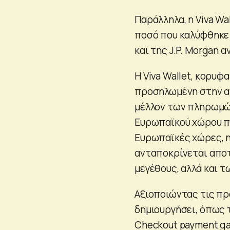
Παράλληλα, η Viva Wa
ποσό που καλύφθηκε α
και της J.P. Morgan 
Η Viva Wallet, κορυφ
προσηλωμένη στην α
μέλλον των πληρωμών
Ευρωπαϊκού χώρου π
Ευρωπαϊκές χώρες, η
ανταποκρίνεται αποτ
μεγέθους, αλλά και τ
Αξιοποιώντας τις πρ
δημιουργήσει, όπως τ
Checkout payment ga