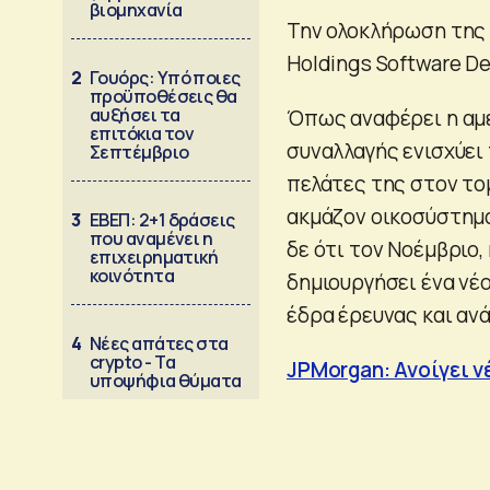
βιομηχανία
Την ολοκλήρωση της 
Holdings Software D
2
Γουόρς: Υπό ποιες
προϋποθέσεις θα
αυξήσει τα
Όπως αναφέρει η αμε
επιτόκια τον
συναλλαγής ενισχύει
Σεπτέμβριο
πελάτες της στον το
ακμάζον οικοσύστημ
3
ΕΒΕΠ: 2+1 δράσεις
που αναμένει η
δε ότι τον Νοέμβριο,
επιχειρηματική
κοινότητα
δημιουργήσει ένα νέ
έδρα έρευνας και αν
4
Νέες απάτες στα
crypto - Τα
JPMorgan: Ανοίγει ν
υποψήφια θύματα