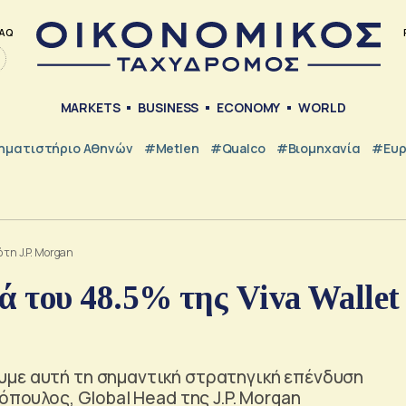
AQ
MARKETS
BUSINESS
ECONOMY
WORLD
ηματιστήριο Αθηνών
#metlen
#Qualco
#Βιομηχανία
#Ευ
 τη J.P. Morgan
 του 48.5% της Viva Wallet
υμε αυτή τη σημαντική στρατηγική επένδυση
όπουλος, Global Head της J.P. Morgan