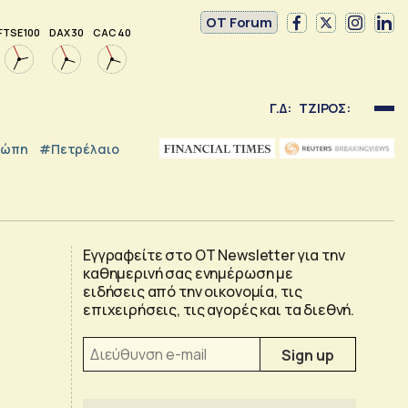
OT Forum
FTSE 100
DAX 30
CAC 40
Γ.Δ:
ΤΖΙΡΟΣ:
ρώπη
#Πετρέλαιο
Εγγραφείτε στο OT Newsletter για την
καθημερινή σας ενημέρωση με
ειδήσεις από την οικονομία, τις
επιχειρήσεις, τις αγορές και τα διεθνή.