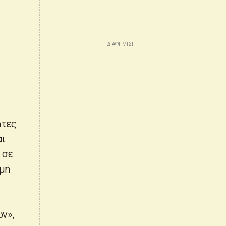
ητες
αι
 σε
χμή
ν»,