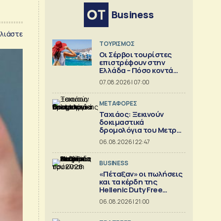
Business
λιάστε
ΤΟΥΡΙΣΜΟΣ
Οι Σέρβοι τουρίστες
επιστρέφουν στην
Ελλάδα – Πόσο κοντά
είναι στο 1 εκατ.
07.08.2026 | 07:00
ΜΕΤΑΦΟΡΕΣ
Ταχιάος: Ξεκινούν
δοκιμαστικά
δρομολόγια του Μετρό
Θεσσαλονίκης προς
06.08.2026 | 22:47
Καλαμαριά
BUSINESS
«Πέταξαν» οι πωλήσεις
και τα κέρδη της
Hellenic Duty Free
Shops
06.08.2026 | 21:00